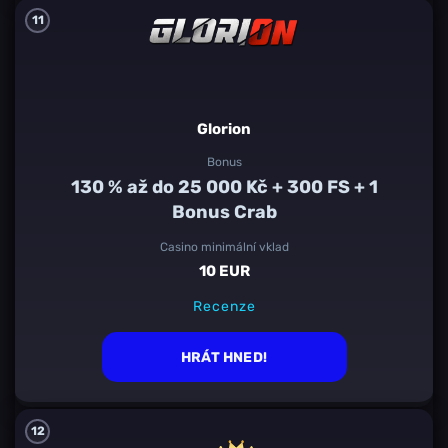
11
Glorion
Bonus
130 % až do 25 000 Kč + 300 FS + 1
Bonus Crab
Сasino minimální vklad
10 EUR
Recenze
HRÁT HNED!
12