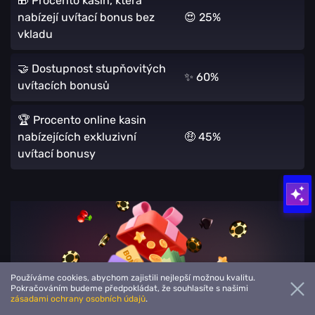
🎁 Procento kasin, která
nabízejí uvítací bonus bez
😍 25%
vkladu
🤝 Dostupnost stupňovitých
✨ 60%
uvítacích bonusů
🏆 Procento online kasin
nabízejících exkluzivní
🤑 45%
uvítací bonusy
Používáme cookies, abychom zajistili nejlepší možnou kvalitu.
Pokračováním budeme předpokládat, že souhlasíte s našimi
zásadami ochrany osobních údajů
.