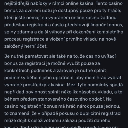
nejštědřejší nabídky v rámci online kasina. Tento casino
bonus za overeni uctu je dostupný pouze pro ty hráče,
kteří ještě nemají na vybraném online kasinu žádnou
předešlou registraci a často představují finanční obnos,
spiny zdarma a další výhody při dokončení kompletního
procesu registrace a vložení prvního vkladu na nově
založený herní účet.
Je nutné pamatovat ale také na to, že casino uvítací
bonus za registraci je možné využít pouze za
konkrétních podmínek a zároveň je nutné splnit
podmínky během jeho uplatnění, aby mohl hráč vybrat
vyhrané prostředky z kasina. Mezi tyto podmínky spadá
například povinnost splnit několikanásobek vkladu, a to
během předem stanoveného časového období. Na
casino registrační bonus má hráč nárok pouze jednou,
to znamená, že v případě pokusu o duplicitní registraci
může dojít k celoživotnímu zákazu použití daného
kasina. Tento druh bonusové nabídky představuje při