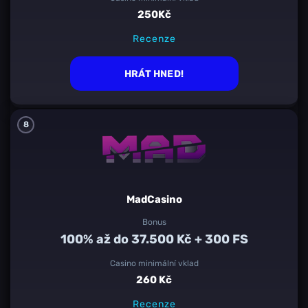
250Kč
Recenze
HRÁT HNED!
8
MadCasino
Bonus
100% až do 37.500 Kč + 300 FS
Сasino minimální vklad
260 Kč
Recenze