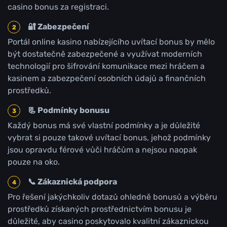
casino bonus za registraci.
🔐 Zabezpečení
Portál online kasino nabízejícího uvítací bonus by mělo
být dostatečně zabezpečené a využívat moderních
technologií pro šifrování komunikace mezi hráčem a
kasinem a zabezpečení osobních údajů a finančních
prostředků.
📃 Podmínky bonusu
Každý bonus má své vlastní podmínky a je důležité
vybrat si pouze takové uvítací bonus, jehož podmínky
jsou opravdu férové vůči hráčům a nejsou naopak
pouze na oko.
📞 Zákaznická podpora
Pro řešení jakýchkoliv dotazů ohledně bonusů a výběru
prostředků získaných prostřednictvím bonusu je
důležité, aby casino poskytovalo kvalitní zákaznickou