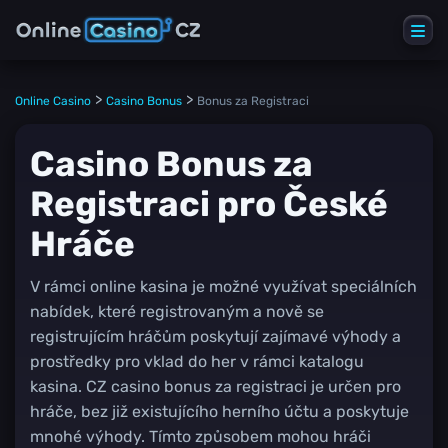
>
>
>
Online Casino
Casino Bonus
Bonus za Registraci
Casino Bonus za
Registraci pro České
Hráče
V rámci online kasina je možné využívat speciálních
nabídek, které registrovaným a nově se
registrujícím hráčům poskytují zajímavé výhody a
prostředky pro vklad do her v rámci katalogu
kasina. CZ casino bonus za registraci je určen pro
hráče, bez již existujícího herního účtu a poskytuje
mnohé výhody. Tímto způsobem mohou hráči