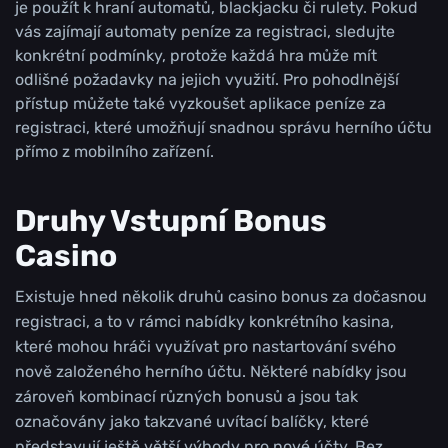
je použít k hraní automatů, blackjacku či rulety. Pokud
vás zajímají automaty peníze za registraci, sledujte
konkrétní podmínky, protože každá hra může mít
odlišné požadavky na jejich využití. Pro pohodlnější
přístup můžete také vyzkoušet aplikace peníze za
registraci, které umožňují snadnou správu herního účtu
přímo z mobilního zařízení.
Druhy Vstupní Bonus
Casino
Existuje hned několik druhů casino bonus za dočasnou
registraci, a to v rámci nabídky konkrétního kasina,
které mohou hráči využívat pro nastartování svého
nově založeného herního účtu. Některé nabídky jsou
zároveň kombinací různých bonusů a jsou tak
označovány jako takzvané uvítací balíčky, které
představují ještě větší výhody pro nové účty. Bez