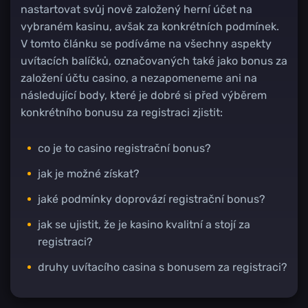
nastartovat svůj nově založený herní účet na
vybraném kasinu, avšak za konkrétních podmínek.
V tomto článku se podíváme na všechny aspekty
uvítacích balíčků, označovaných také jako bonus za
založení účtu casino, a nezapomeneme ani na
následující body, které je dobré si před výběrem
konkrétního bonusu za registraci zjistit:
co je to casino registrační bonus?
jak je možné získat?
jaké podmínky doprovází registrační bonus?
jak se ujistit, že je kasino kvalitní a stojí za
registraci?
druhy uvítacího casina s bonusem za registraci?