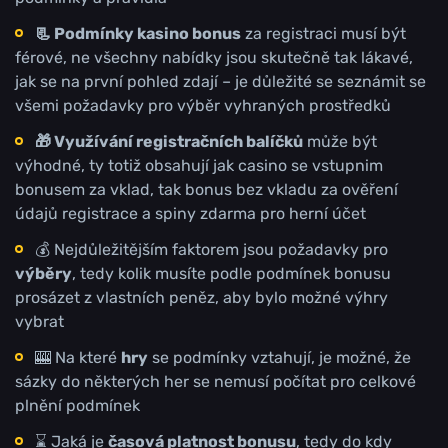
📃 Podmínky kasino bonus
za registraci musí být
férové, ne všechny nabídky jsou skutečně tak lákavé,
jak se na první pohled zdají – je důležité se seznámit se
všemi požadavky pro výběr vyhraných prostředků
🎁 Využívání registračních balíčků
může být
výhodné, ty totiž obsahují jak casino se vstupnim
bonusem za vklad, tak bonus bez vkladu za ověření
údajů registrace a spiny zdarma pro herní účet
💰 Nejdůležitějším faktorem jsou požadavky pro
výběry
, tedy kolik musíte podle podmínek bonusu
prosázet z vlastních peněz, aby bylo možné výhry
vybrat
🎰 Na které
hry
se podmínky vztahují, je možné, že
sázky do některých her se nemusí počítat pro celkové
plnění podmínek
⌛ Jaká je
časová platnost bonusu
, tedy do kdy