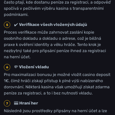
často ptají, kde dostanu peníze za registraci, a odpověď
spočívá v pečlivém výběru kasina s transparentními
podmínkami.
✔️
Verifikace všech vložených údajů
Proces verifikace může zahrnovat zaslání kopie
osobního dokladu a dokladu o adrese, což je běžná
praxe k ověření identity a věku hráče. Tento krok je
nezbytný také pro připsání peníze ihned za registraci
na herní účet.
💸
Vložení vkladu
Pro maximalizaci bonusu je možné vložit casino deposit
1€, čímž hráči získají přístup k plné výši nabízeného
dorovnání. Některá kasina však umožňují získat zdarma
peníze za registraci, a to i bez nutnosti vkladu.
🎰
Hraní her
Následně jsou prostředky připsány na herní účet a lze