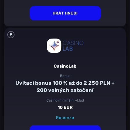
HRÁT HNED!
9
CasinoLab
Bonus
Uvítací bonus 100 % až do 2 250 PLN +
200 volných zatočení
Сasino minimální vklad
10 EUR
Recenze