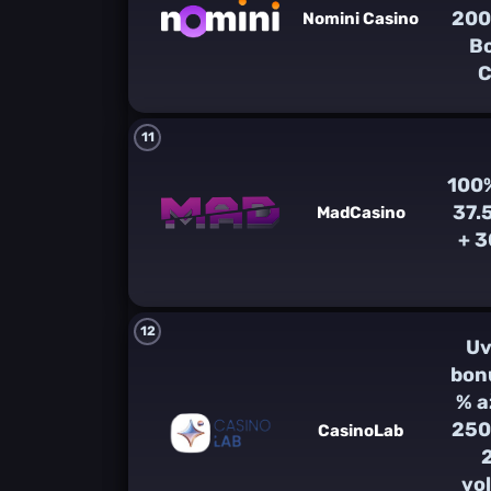
200 
Nomini Casino
B
C
11
100%
37.
MadCasino
+ 3
12
Uv
bon
% a
250
CasinoLab
vo