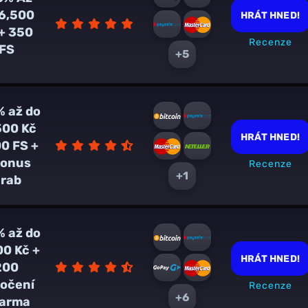
6,500
HRÁT HNED!
+ 350
Recenze
FS
+5
 až do
500 Kč
HRÁT HNED!
0 FS +
Bonus
Recenze
+1
rab
 až do
0 Kč +
HRÁT HNED!
200
očení
Recenze
+6
arma