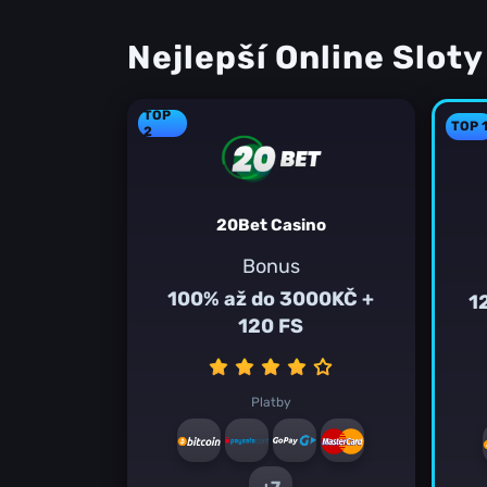
Nejlepší Online Slot
TOP
TOP 
2
20Bet Casino
Bonus
100% až do 3000KČ +
1
120 FS
Platby