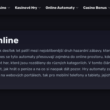
sino
Kasínové Hry
Online Automaty
Casino Bonus
nline
k desítek let patří mezi nejoblíbenější druh hazardní zábavy, kte
es se tyto automaty přesouvají zejména do online prostoru, kde
ot her, které jsou rozděleny do různých kategoriích. V tomto člá
t, jak hrát o peníze a na co si naopak dát pozor. Hry automaty z
na webových portálech, tak pro mobilní telefony a tablety, jejic