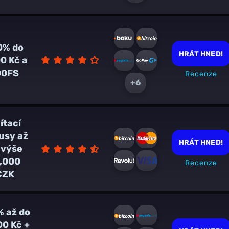
0% do
HRÁT HNED!
0 Kč a
00FS
Recenze
+6
ítací
usy až
HRÁT HNED!
 výše
,000
Recenze
CZK
 až do
0 Kč +