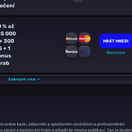
očení
 % až
25 000
+ 300
HRÁT HNED!
S + 1
Recenze
onus
rab
Zobrazit více
em online kasin, zábavním a sportovním novinářem a profesionálním
 sázení a kasinovým hrám a přispěl do mnoha publikací. Jan je zkuš