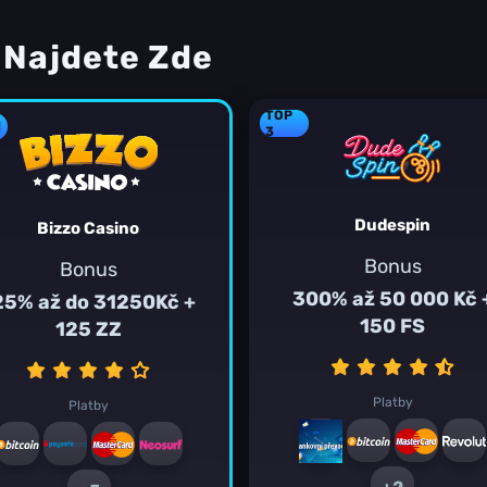
y Najdete Zde
TOP
1
3
Dudespin
Bizzo Casino
Bonus
Bonus
300% až 50 000 Kč 
25% až do 31250Kč +
150 FS
125 ZZ
Platby
Platby