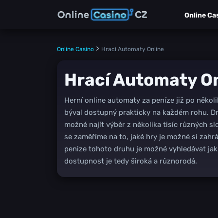
>
Online Ca
>
Online Casino
Hrací Automaty Online
Hrací Automaty O
Herní online automaty za peníze již po několi
býval dostupný prakticky na každém rohu. Dn
možné najít výběr z několika tisíc různých sl
se zaměříme na to, jaké hry je možné si zahrá
penize tohoto druhu je možné vyhledávat jak 
dostupnost je tedy široká a různorodá.