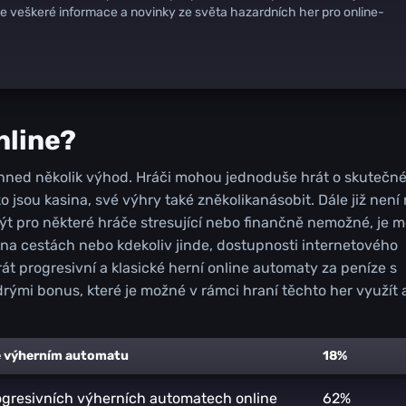
e veškeré informace a novinky ze světa hazardních her pro online-
nline?
hned několik výhod. Hráči mohou jednoduše hrát o skutečn
o jsou kasina, své výhry také zněkolikanásobit. Dále již není
t pro některé hráče stresující nebo finančně nemožné, je 
 na cestách nebo kdekoliv jinde, dostupnosti internetového
t progresivní a klasické herní online automaty za peníze s
ými bonus, které je možné v rámci hraní těchto her využít 
ne výherním automatu
18%
progresivních výherních automatech online
62%