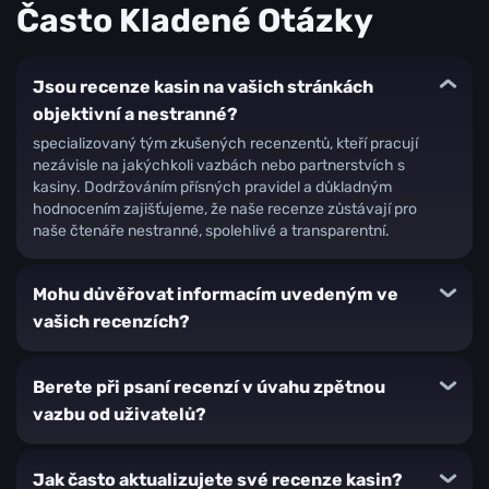
Často Kladené Otázky
Jsou recenze kasin na vašich stránkách
objektivní a nestranné?
specializovaný tým zkušených recenzentů, kteří pracují
nezávisle na jakýchkoli vazbách nebo partnerstvích s
kasiny. Dodržováním přísných pravidel a důkladným
hodnocením zajišťujeme, že naše recenze zůstávají pro
naše čtenáře nestranné, spolehlivé a transparentní.
Mohu důvěřovat informacím uvedeným ve
vašich recenzích?
Berete při psaní recenzí v úvahu zpětnou
vazbu od uživatelů?
Jak často aktualizujete své recenze kasin?