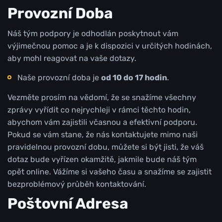
Provozní Doba
Náš tým podpory je odhodlán poskytnout vám
výjimečnou pomoc a je k dispozici v určitých hodinách,
aby mohl reagovat na vaše dotazy.
Naše provozní doba je
od 10 do 17 hodin
.
Vezměte prosím na vědomí, že se snažíme všechny
zprávy vyřídit co nejrychleji v rámci těchto hodin,
abychom vám zajistili včasnou a efektivní podporu.
Pokud se vám stane, že nás kontaktujete mimo naši
pravidelnou provozní dobu, můžete si být jisti, že váš
dotaz bude vyřízen okamžitě, jakmile bude náš tým
opět online. Vážíme si vašeho času a snažíme se zajistit
bezproblémový průběh kontaktování.
Poštovní Adresa