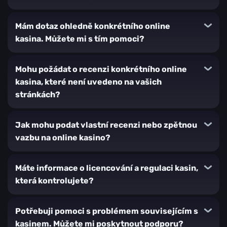
Mám dotaz ohledně konkrétního online
kasina. Můžete mi s tím pomoci?
Mohu požádat o recenzi konkrétního online
kasina, které není uvedeno na vašich
stránkách?
Jak mohu podat vlastní recenzi nebo zpětnou
vazbu na online kasino?
Máte informace o licencování a regulaci kasin,
která kontrolujete?
Potřebuji pomoci s problémem souvisejícím s
kasinem. Můžete mi poskytnout podporu?