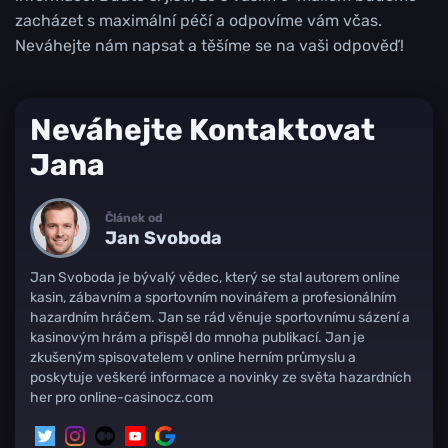
zacházet s maximální péčí a odpovíme vám včas.
Neváhejte nám napsat a těšíme se na vaši odpověď!
Neváhejte Kontaktovat
Jana
Článek od
Jan
Svoboda
Jan Svoboda je bývalý vědec, který se stal autorem online
kasin, zábavním a sportovním novinářem a profesionálním
hazardním hráčem. Jan se rád věnuje sportovnímu sázení a
kasinovým hrám a přispěl do mnoha publikací. Jan je
zkušeným spisovatelem v online herním průmyslu a
poskytuje veškeré informace a novinky ze světa hazardních
her pro online-casinocz.com