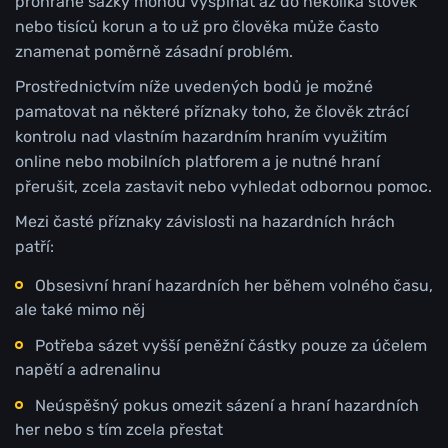
prohrané sázky mohou vyšplhat až do několika stovek
nebo tisíců korun a to už pro člověka může často
znamenat poměrně zásadní problém.
Prostřednictvím níže uvedených bodů je možné
pamatovat na některé příznaky toho, že člověk ztrácí
kontrolu nad vlastním hazardním hraním využitím
online nebo mobilních platforem a je nutné hraní
přerušit, zcela zastavit nebo vyhledat odbornou pomoc.
Mezi časté příznaky závislosti na hazardních hrách
patří:
Obsesivní hraní hazardních her během volného času,
ale také mimo něj
Potřeba sázet vyšší peněžní částky pouze za účelem
napětí a adrenalinu
Neúspěšný pokus omezit sázení a hraní hazardních
her nebo s tím zcela přestat