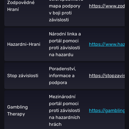
Zodpovědné
mapa podpory
https://www.zodp
Hraní
v boji proti
závislosti
Národní linka a
portál pomoci
Hazardni-Hrani
https://www.hazar
proti závislosti
na hazardu
Poradenství,
Stop závislosti
informace a
https://stopzavislo
podpora
Mezinárodní
portál pomoci
Gambling
proti závislosti
https://gamblingt
Therapy
na hazardních
hrách