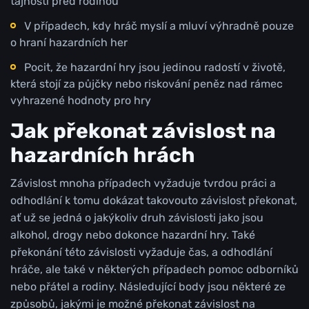
tajnosti před rodinou
V případech, kdy hráč myslí a mluví výhradně pouze
o hraní hazardních her
Pocit, že hazardní hry jsou jedinou radostí v životě,
která stojí za půjčky nebo riskování peněz nad rámec
vyhrazené hodnoty pro hry
Jak překonat závislost na
hazardních hrách
Závislost mnoha případech vyžaduje tvrdou práci a
odhodlání k tomu dokázat takovouto závislost překonat,
ať už se jedná o jakýkoliv druh závislosti jako jsou
alkohol, drogy nebo dokonce hazardní hry. Také
překonání této závislosti vyžaduje čas, a odhodlání
hráče, ale také v některých případech pomoc odborníků
nebo přátel a rodiny. Následující body jsou některé ze
způsobů, jakými je možné překonat závislost na