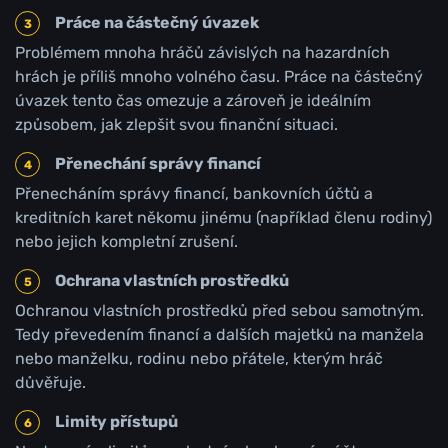
Práce na částečný úvazek
Problémem mnoha hráčů závislých na hazardních
hrách je příliš mnoho volného času. Práce na částečný
úvazek tento čas omezuje a zároveň je ideálním
způsobem, jak zlepšit svou finanční situaci.
Přenechání správy financí
Přenecháním správy financí, bankovních účtů a
kreditních karet někomu jinému (například členu rodiny)
nebo jejich kompletní zrušení.
Ochrana vlastních prostředků
Ochranou vlastních prostředků před sebou samotným.
Tedy převedením financí a dalších majetků na manžela
nebo manželku, rodinu nebo přátele, kterým hráč
důvěřuje.
Limity přístupů