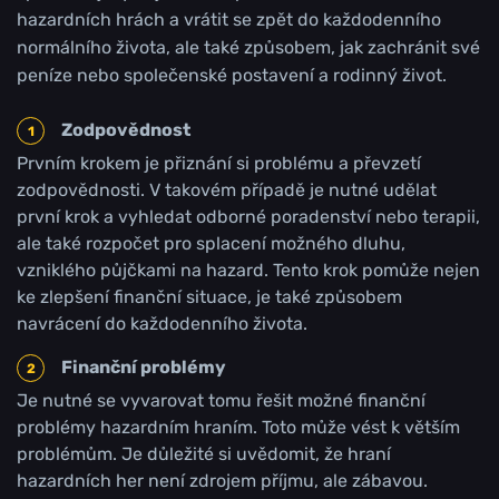
hazardních hrách a vrátit se zpět do každodenního
normálního života, ale také způsobem, jak zachránit své
peníze nebo společenské postavení a rodinný život.
Zodpovědnost
Prvním krokem je přiznání si problému a převzetí
zodpovědnosti. V takovém případě je nutné udělat
první krok a vyhledat odborné poradenství nebo terapii,
ale také rozpočet pro splacení možného dluhu,
vzniklého půjčkami na hazard. Tento krok pomůže nejen
ke zlepšení finanční situace, je také způsobem
navrácení do každodenního života.
Finanční problémy
Je nutné se vyvarovat tomu řešit možné finanční
problémy hazardním hraním. Toto může vést k větším
problémům. Je důležité si uvědomit, že hraní
hazardních her není zdrojem příjmu, ale zábavou.