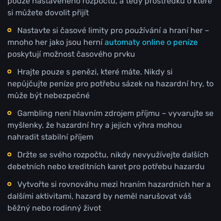
pouze nastaveného rozpočtu, a tedy prostředků o které
si můžete dovolit přijít
Nastavte si časové limity pro používání a hraní her –
mnoho her jako jsou herní
automaty online o peníze
poskytují možnost časového prvku
Hrajte pouze s penězi, které máte. Nikdy si
nepůjčujte peníze pro potřebu sázek na hazardní hry, to
může být nebezpečné
Gambling není hlavním zdrojem příjmu – vyvarujte se
myšlenky, že hazardní hry a jejich výhra mohou
nahradit stabilní příjem
Držte se svého rozpočtu, nikdy nevyužívejte dalších
debetních nebo kreditních karet pro potřebu hazardu
Vytvořte si rovnováhu mezi hraním hazardních her a
dalšími aktivitami, hazard by neměl narušovat váš
běžný nebo rodinný život