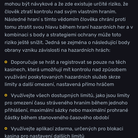
mohou být návykové a že zde existuje určité riziko, že
člověk ztratí kontrolu nad svým vlastním hraním.
Následné hraní s tímto vědomím člověka chrání proti
tomu ztratit svou hlavu během hraní hazardních her a v
kombinaci s body a strategiemi ochrany může toto
riziko ještě snížit. Jedná se zejména o následující body
obrany vzniku závislosti na hazardních hrách:
Doporučuje se hrát a registrovat se pouze na těch
kasinech, která umožňují mít kontrolu nad způsobem
využívání poskytovaných hazardních služeb skrze
limity a další omezení, nastavená přímo hráčem
Využívejte všech dostupných limitů, jako jsou limity
pro omezení času stráveného hraním během jednoho
přihlášení, maximální sázky nebo maximální prohrané
částky během stanoveného časového období
Využívejte aplikací zdarma, určených pro blokaci
kasina pro nastavení dalších limitů