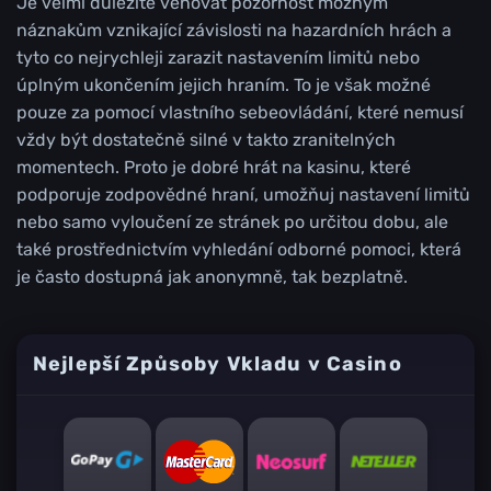
Je velmi důležité věnovat pozornost možným
náznakům vznikající závislosti na hazardních hrách a
tyto co nejrychleji zarazit nastavením limitů nebo
úplným ukončením jejich hraním. To je však možné
pouze za pomocí vlastního sebeovládání, které nemusí
vždy být dostatečně silné v takto zranitelných
momentech. Proto je dobré hrát na kasinu, které
podporuje zodpovědné hraní, umožňuj nastavení limitů
nebo samo vyloučení ze stránek po určitou dobu, ale
také prostřednictvím vyhledání odborné pomoci, která
je často dostupná jak anonymně, tak bezplatně.
Nejlepší Způsoby Vkladu v Casino