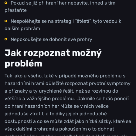
Pokud se již při hraní her nebavíte, ihned s tím
přestaňte
Nespoléhejte se na strategii “štěstí”, tyto vedou k
dalším prohrám
Nepokoušejte se dohonit své prohry
Jak rozpoznat možný
problém
Tak jako u všeho, také v případě možného problému s
hazardními hrami důležité rozpoznat prvotní symptomy
a příznaky a ty urychleně řešit, než se rozvinou do
většího a vážnějšího problému. Jakmile se hráč ponoří
do hraní hazardních her Může se v nich velice
jednoduše ztratit, a to díky jejich jednoduché
dostupnosti a co se může zdát jako nízké sázky, které se
však dalšími prohrami a pokoušením o to dohnat