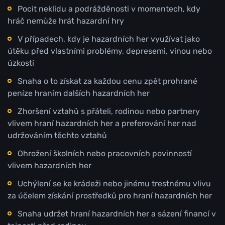
Pocit neklidu a podrážděnosti v momentech, kdy
hráč nemůže hrát hazardní hry
V případech, kdy je hazardních her využívat jako
útěku před vlastními problémy, depresemi, vinou nebo
úzkostí
Snaha o to získat za každou cenu zpět prohrané
peníze hraním dalších hazardních her
Zhoršení vztahů s přáteli, rodinou nebo partnery
vlivem hraní hazardních her a preferování her nad
udržováním těchto vztahů
Ohrožení školních nebo pracovních povinností
vlivem hazardních her
Uchýlení se ke krádeži nebo jinému trestnému vlivu
za účelem získání prostředků pro hraní hazardních her
Snaha udržet hraní hazardních her a sázení financí v