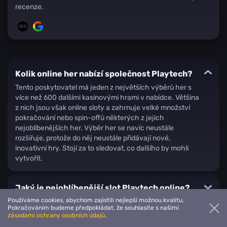
recenze.
Kolik online her nabízí společnost Playtech?
Tento poskytovatel má jeden z největších výběrů her s
více než 600 dalšími kasinovými hrami v nabídce. Většina
z nich jsou však online sloty a zahrnuje velké množství
pokračování nebo spin-offů některých z jejich
nejoblíbenějších her. Výběr her se navíc neustále
rozšiřuje, protože do něj neustále přidávají nové,
inovativní hry. Stojí za to sledovat, co dalšího by mohli
vytvořit.
Jaký je nejoblíbenější slot Playtech online?
Používáme cookies, abychom zajistili nejlepší možnou kvalitu.
Pokračováním budeme předpokládat, že souhlasíte s našimi
zásadami ochrany osobních údajů
.
Jsou online hry Playtech bezpečné a