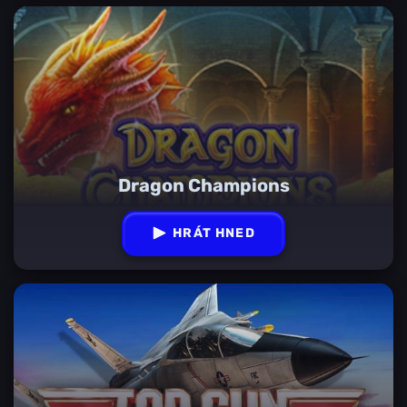
Dragon Champions
HRÁT HNED