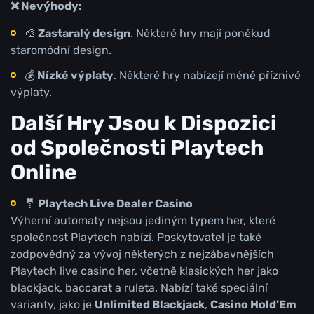
❌ Nevýhody:
🎨
Zastaralý design
. Některé hry mají poněkud
staromódní design.
💰
Nízké výplaty
. Některé hry nabízejí méně příznivé
výplaty.
Další Hry Jsou k Dispozici
od Společnosti Playtech
Online
🤵 Playtech Live Dealer Casino
Výherní automaty nejsou jediným typem her, které
společnost Playtech nabízí. Poskytovatel je také
zodpovědný za vývoj některých z nejzábavnějších
Playtech live casino her, včetně klasických her jako
blackjack, baccarat a ruleta. Nabízí také speciální
varianty, jako je
Unlimited Blackjack
,
Casino Hold’Em