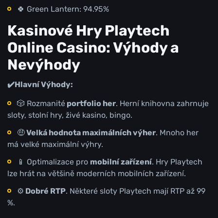
🍀 Green Lantern: 94.95%
Kasinové Hry Playtech
Online Casino: Výhody a
Nevýhody
✔️Hlavní Výhody:
🎲 Rozmanité
portfolio her
. Herní knihovna zahrnuje
sloty, stolní hry, živé kasino, bingo.
🤑
Velká hodnota maximálních výher
. Mnoho her
má velké maximální výhry.
📱 Optimalizace pro
mobilní zařízení
. Hry Playtech
lze hrát na většině moderních mobilních zařízení.
⚙️
Dobré RTP
. Některé sloty Playtech mají RTP až 99
%.