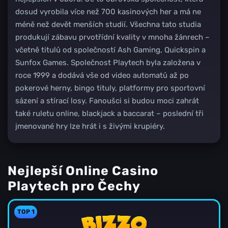
dosud vyrobila více než 700 kasinových her a má ne
méně než devět menších studií. Všechna tato studia
produkují zábavu prvotřídní kvality v mnoha žánrech –
včetně titulů od společností Ash Gaming, Quickspin a
Sunfox Games. Společnost Playtech byla založena v
roce 1999 a dodává vše od video automatů až po
pokerové herny, bingo tituly, platformy pro sportovní
sázení a stírací losy. Fanoušci si budou moci zahrát
také ruletu online, blackjack a baccarat – poslední tři
jmenované hry lze hrát i s živými krupiéry.
Nejlepší Online Casino
Playtech pro Čechy
TOP 1