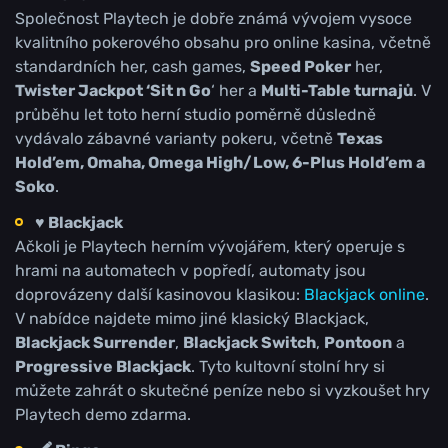
Společnost Playtech je dobře známá vývojem vysoce
kvalitního pokerového obsahu pro online kasina, včetně
standardních her, cash games,
Speed Poker
her,
Twister Jackpot ‘Sit n Go
‘ her a
Multi-Table turnajů
. V
průběhu let toto herní studio poměrně důsledně
vydávalo zábavné varianty pokeru, včetně
Texas
Hold’em, Omaha, Omega High/Low, 6-Plus Hold’em a
Soko
.
♥️ Blackjack
Ačkoli je Playtech herním vývojářem, který operuje s
hrami na automatech v popředí, automaty jsou
doprovázeny další kasinovou klasikou:
Blackjack online
.
V nabídce najdete mimo jiné klasický Blackjack,
Blackjack Surrender
,
Blackjack Switch
,
Pontoon
a
Progressive Blackjack
. Tyto kultovní stolní hry si
můžete zahrát o skutečné peníze nebo si vyzkoušet hry
Playtech demo zdarma.