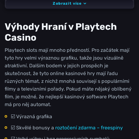
Zobrazit více
Výhody Hraní v Playtech
Casino
Playtech slots mají mnoho předností. Pro začátek mají
tyto hry velmi výraznou grafiku, takže jsou vizuálně
atraktivní. Dalším bodem v jejich prospěch je
skutečnost, že tyto online kasinové hry mají řadu
různých témat, z nichž mnohá souvisejí s populárními
filmy a televizními pořady. Pokud máte nějaký oblíbený
film, je možné, že nejlepší kasinový software Playtech
má pro něj automat.
☑️ Výrazná grafika
☑️ Skvělé bonusy a
roztočení zdarma – freespiny
☑️ Velké výhry i bez progresivních symbolů