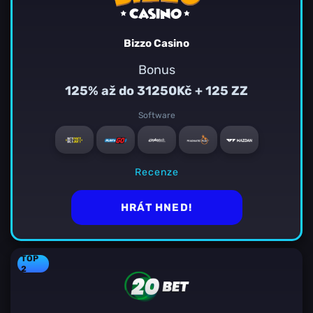
Bizzo Casino
Bonus
125% až do 31250Kč + 125 ZZ
Software
Recenze
HRÁT HNED!
TOP
2