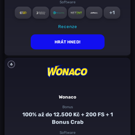
Software
+1
Recenze
HRÁT HNED!
6
Wonaco
Bonus
100% až do 12.500 Kč + 200 FS + 1
Bonus Crab
Software