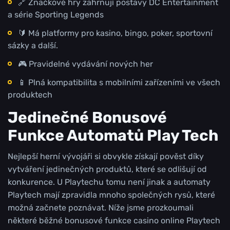
🔗 Značkové hry zahrnují postavy DC Entertainment
a série Sporting Legends
🔰 Má platformy pro kasino, bingo, poker, sportovní
sázky a další.
🎮 Pravidelné vydávání nových her
📱 Plná kompatibilita s mobilními zařízeními ve všech
produktech
Jedinečné Bonusové
Funkce Automatů Play Tech
Nejlepší herní vývojáři si obvykle získají pověst díky
vytváření jedinečných produktů, které se odlišují od
konkurence. U Playtechu tomu není jinak a automaty
Playtech mají zpravidla mnoho společných rysů, které
možná začnete poznávat. Níže jsme prozkoumali
některé běžné bonusové funkce casino online Playtech