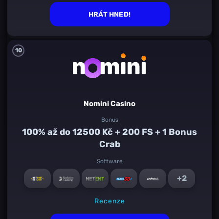
HRÁT HNED!
10
Nomini Casino
Bonus
100% až do 12500 Kč + 200 FS + 1 Bonus
Crab
Software
+2
Recenze