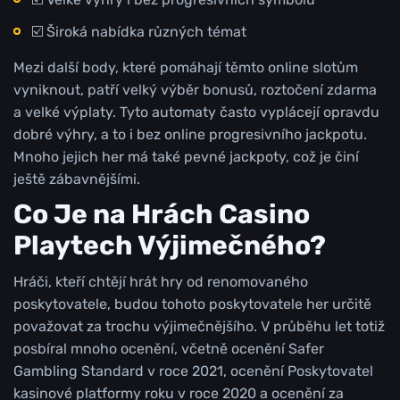
☑️ Široká nabídka různých témat
Mezi další body, které pomáhají těmto online slotům
vyniknout, patří velký výběr bonusů, roztočení zdarma
a velké výplaty. Tyto automaty často vyplácejí opravdu
dobré výhry, a to i bez online progresivního jackpotu.
Mnoho jejich her má také pevné jackpoty, což je činí
ještě zábavnějšími.
Co Je na Hrách Casino
Playtech Výjimečného?
Hráči, kteří chtějí hrát hry od renomovaného
poskytovatele, budou tohoto poskytovatele her určitě
považovat za trochu výjimečnějšího. V průběhu let totiž
posbíral mnoho ocenění, včetně ocenění Safer
Gambling Standard v roce 2021, ocenění Poskytovatel
kasinové platformy roku v roce 2020 a ocenění za