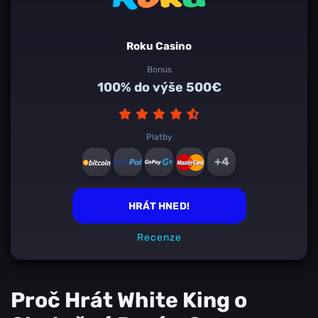
Roku Casino
Bonus
100% do výše 500€
Platby
+4
HRÁT HNED!
Recenze
Proč Hrát White King o