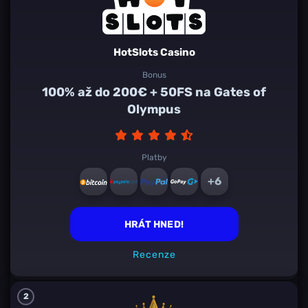
HotSlots Casino
Bonus
100% až do 200€ + 50FS na Gates of
Olympus
Platby
+6
HRÁT HNED!
Recenze
2