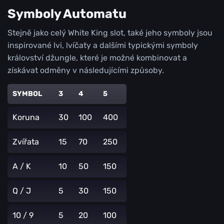
Symboly Automatu
Stejně jako celý White King slot, také jeho symboly jsou
inspirované lvi, lvíčaty a dalšími typickými symboly
království džungle, které je možné kombinovat a
získávat odměny v následujícími způsoby.
SYMBOL
3
4
5
Koruna
30
100
400
Zvířata
15
70
250
A / K
10
50
150
Q / J
5
30
150
10 / 9
5
20
100