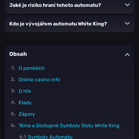
Jaké je riziko hraní tohoto automatu?
Kdo je vývojářem automatu White King?
Obsah
O penězích
Online casino info
O hře
Klady
Zápory
Téma a Dostupné Symboly Slotu White King
Symboly Automatu