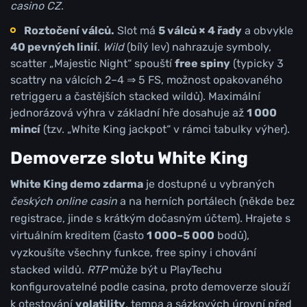
casino CZ
.
Roztočení válců.
Slot má
5 válců × 4 řady
a obvykle
40 pevných linií
.
Wild
(bílý lev) nahrazuje symboly,
scatter „Majestic Night“ spouští
free spiny
(typicky 3
scattry na válcích 2–4 ⇒ 5 FS, možnost opakovaného
retriggeru a častějších stacked wildů). Maximální
jednorázová výhra v základní hře dosahuje až
1 000
mincí
(tzv. „White King jackpot“ v rámci tabulky výher).
Demoverze slotu White King
White King demo zdarma
je dostupné u vybraných
českých online casin
a na herních portálech (někde bez
registrace, jinde s krátkým dočasným účtem). Hrajete s
virtuálním kreditem (často
1 000–5 000
bodů),
vyzkoušíte všechny funkce, free spiny i chování
stacked wildů.
RTP
může být u PlayTechu
konfigurovatelné podle casina, proto demoverze slouží
k otestování
volatility
, tempa a sázkových úrovní před