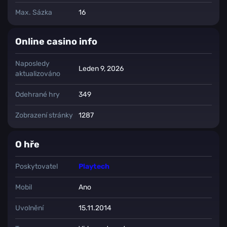
Max. Sázka
16
Online casino info
Naposledy
Leden 9, 2026
aktualizováno
Odehrané hry
349
Zobrazení stránky
1287
O hře
Poskytovatel
Playtech
Mobil
Ano
Uvolnění
15.11.2014