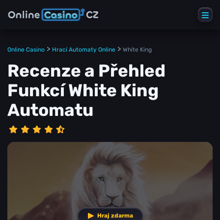
>
>
>
Online Casino
Hrací Automaty Online
White King
Recenze a Přehled
Funkcí White King
Automatu
Hraj zdarma