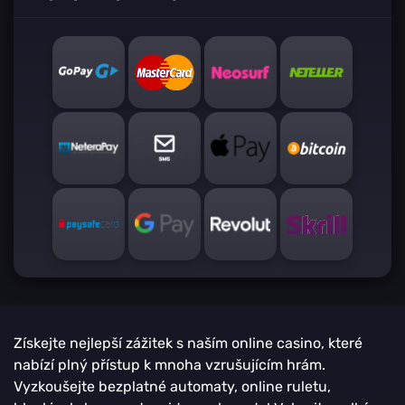
Získejte nejlepší zážitek s naším online casino, které
nabízí plný přístup k mnoha vzrušujícím hrám.
Vyzkoušejte bezplatné automaty, online ruletu,