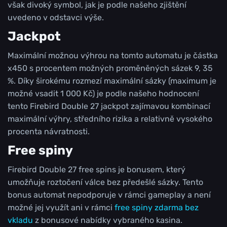
však divoký symbol, jak je podle našeho zjištění
uvedeno v odstavci výše.
Jackpot
Maximální možnou výhrou na tomto automatu je částka
x450 s procentem možných proměněných sázek 9, 35
%. Díky širokému rozmezí maximální sázky (maximum je
možné vsadit 1 000 Kč) je podle našeho hodnocení
tento Firebird Double 27 jackpot zajímavou kombinací
maximální výhry, středního rizika a relativně vysokého
procenta návratnosti.
Free spiny
Firebird Double 27 free spins je bonusem, který
umožňuje roztočení válce bez předešlé sázky. Tento
bonus automat nepodporuje v rámci gameplay a není
možné jej využít ani v rámci
free spiny zdarma bez
vkladu
z bonusové nabídky vybraného kasina.