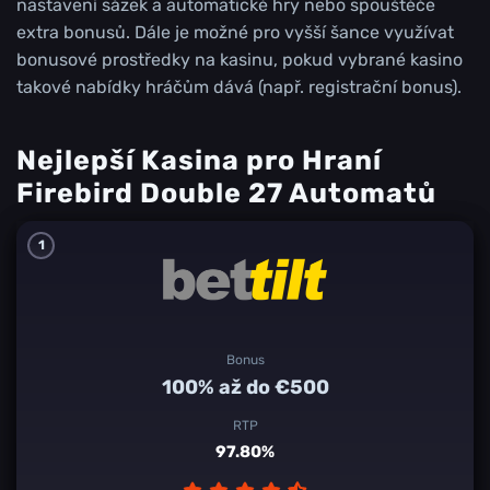
nastavení sázek a automatické hry nebo spouštěče
extra bonusů. Dále je možné pro vyšší šance využívat
bonusové prostředky na kasinu, pokud vybrané kasino
takové nabídky hráčům dává (např. registrační bonus).
Nejlepší Kasina pro Hraní
Firebird Double 27 Automatů
1
Bonus
100% až do €500
RTP
97.80%