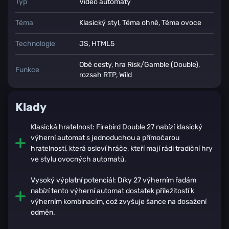
Typ
Video automaty
Téma
Klasický styl, Téma ohně, Téma ovoce
Technologie
JS, HTML5
Obě cesty, hra Risk/Gamble (Double),
Funkce
rozsah RTP, Wild
Klady
Klasická hratelnost: Firebird Double 27 nabízí klasický
výherní automat s jednoduchou a přímočarou
+
hratelností, která osloví hráče, kteří mají rádi tradiční hry
ve stylu ovocných automatů.
Vysoký výplatní potenciál: Díky 27 výherním řadám
nabízí tento výherní automat dostatek příležitostí k
+
výherním kombinacím, což zvyšuje šance na dosažení
odměn.