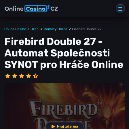
>
>
>
Online Casino
Hrací Automaty Online
Firebird Double 27
Firebird Double 27 -
Automat Společnosti
SYNOT pro Hráče Online
Hraj zdarma