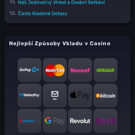
Náš Jedinečný Vhled a Osobní Setkání
Často Kladené Dotazy
Nejlepší Způsoby Vkladu v Casino