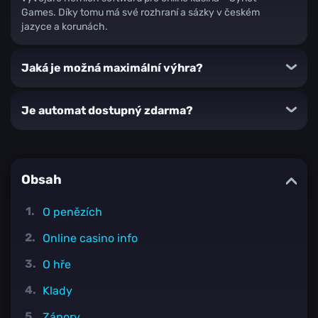
Games. Díky tomu má své rozhraní a sázky v českém
jazyce a korunách.
Jaká je možná maximální výhra?
Je automat dostupný zdarma?
Obsah
O penězích
Online casino info
O hře
Klady
Zápory