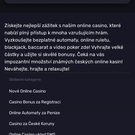
Získejte nejlepší zážitek s naším online casino, které
nabízí plný přístup k mnoha vzrušujícím hrám.
Vyzkoušejte bezplatné automaty, online ruletu,
blackjack, baccarat a video poker zde! Vyhrajte velké
částky a užijte si skvělé bonusy. Čeká na vás
impozantní množství známých českých online kasin!
Neváhejte, hrajte a relaxujte!
Oblíbené kategorie
Nové Online Casino
Casino Bonus za Registraci
Online Automaty za Penize
Casino za České Koruny
Online Casino vklad SMS