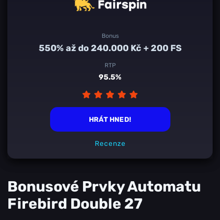
Bonus
550% až do 240.000 Kč + 200 FS
RTP
95.5%
HRÁT HNED!
Recenze
Bonusové Prvky Automatu
Firebird Double 27