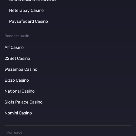
Neterapay Casino
Paysafecard Casino
Recenze kasin
Alf Casino
22Bet Casino
Wazamba Casino
Bizzo Casino
National Casino
Slots Palace Casino
Nomini Casino
Informace