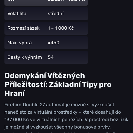
Volatilita
střední
Rozmezí sázek
1 – 1 000 Kč
Max. výhra
x450
Cesty k výhrám
54
Odemykání Vítězných
Příležitostí: Základní Tipy pro
Hraní
Firebird Double 27 automat je možné si vyzkoušet
nanečisto za virtuální prostředky – které dosahují do
137 000 Kč ve virtuálních penězích. V prostředí bez rizik
je možné si vyzkoušet všechny bonusové prvky,