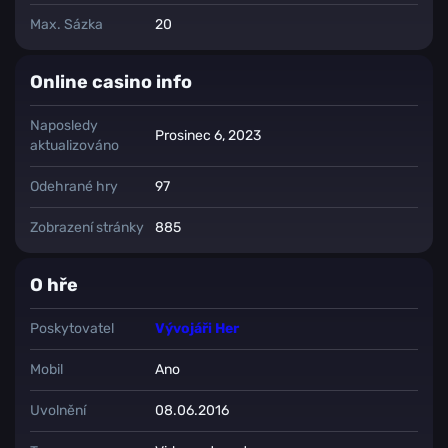
Max. Sázka
20
Online casino info
Naposledy
Prosinec 6, 2023
aktualizováno
Odehrané hry
97
Zobrazení stránky
885
O hře
Poskytovatel
Vývojáři Her
Mobil
Ano
Uvolnění
08.06.2016