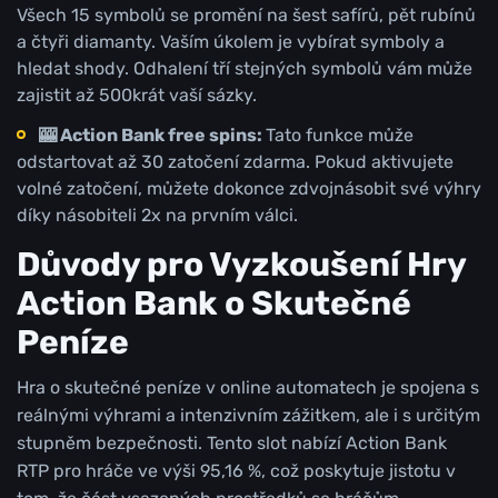
Všech 15 symbolů se promění na šest safírů, pět rubínů
a čtyři diamanty. Vaším úkolem je vybírat symboly a
hledat shody. Odhalení tří stejných symbolů vám může
zajistit až 500krát vaší sázky.
🎰 Action Bank free spins:
Tato funkce může
odstartovat až 30 zatočení zdarma. Pokud aktivujete
volné zatočení, můžete dokonce zdvojnásobit své výhry
díky násobiteli 2x na prvním válci.
Důvody pro Vyzkoušení Hry
Action Bank o Skutečné
Peníze
Hra o skutečné peníze v online automatech je spojena s
reálnými výhrami a intenzivním zážitkem, ale i s určitým
stupněm bezpečnosti. Tento slot nabízí Action Bank
RTP pro hráče ve výši 95,16 %, což poskytuje jistotu v