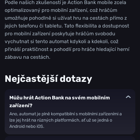
Podle našich zkušeností je Action Bank mobile zcela
optimalizovaný pro mobilní zařízení, což hráčům
umožňuje pohodlně si užívat hru na cestách přímo z
jejich telefonu či tabletu. Tato flexibilita a dostupnost
pro mobilní zařízení poskytuje hráčům svobodu
vychutnat si tento automat kdykoli a kdekoli, což
přináší praktičnost a pohodlí pro hráče hledající herní
zábavu na cestách.
Nejčastější dotazy
Můžu hrát Action Bank na svém mobilním
zařízení?
Ano, automat je plně kompatibilní s mobilními zařízeními a
lze jej hrát na různých platformách, ať už se jedná o
Android nebo iOS.