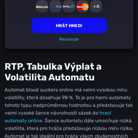
+4
HRÁT HNED!
Recenze
RTP, Tabulka Výplat a
Volatilita Automatu
Automat blood suckers online má velmi vysokou míru
volatility, která dosahuje 98 %. To je pro herní automaty
tohoto typu nadprůměrnou hodnotou a představuje tak
velmi vysoké šance návratnosti sázek do
hrací
automaty online
. Šance automatu dále umocňuje nízká
volatilita, která pro hráče představuje nízkou míru rizika.
Automat je tak ideální pro hráče všech zkušenostních