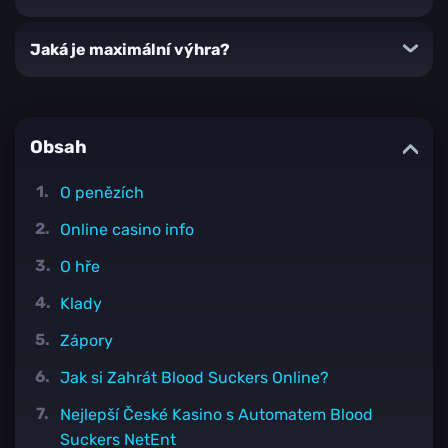
Jaká je maximální výhra?
Obsah
O penězích
Online casino info
O hře
Klady
Zápory
Jak si Zahrát Blood Suckers Online?
Nejlepší České Kasino s Automatem Blood
Suckers NetEnt