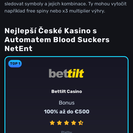
sledovat symboly a jejich kombinace. Ty mohou vytočit
například free spiny nebo x3 multiplier výhry.
Nejlepší České Kasino s
Automatem Blood Suckers
NetEnt
TOP 1
Bettilt Casino
Bonus
100% až do €500
Platby