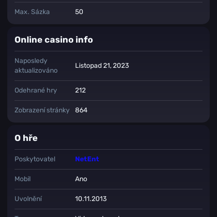
Max. Sázka
50
Online casino info
Naposledy
Listopad 21, 2023
aktualizováno
Odehrané hry
212
Zobrazení stránky
864
O hře
Poskytovatel
NetEnt
Mobil
Ano
Uvolnění
10.11.2013