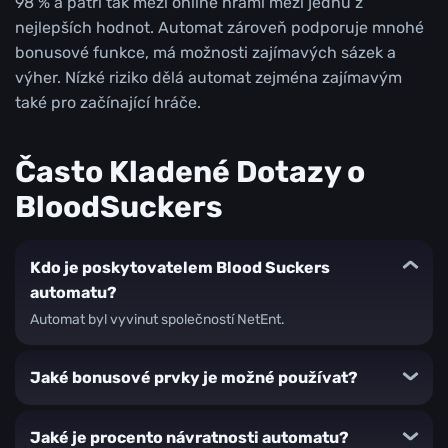
98 % a patří tak mezi online hrami mezi jednu z
nejlepších hodnot. Automat zároveň podporuje mnohé
bonusové funkce, má možnosti zajímavých sázek a
výher. Nízké riziko dělá automat zejména zajímavým
také pro začínající hráče.
Často Kladené Dotazy o
BloodSuckers
Kdo je poskytovatelem Blood Suckers
automatu?
Automat byl vyvinut společností NetEnt.
Jaké bonusové prvky je možné používat?
Jaké je procento návratnosti automatu?