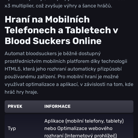
x3 multiplier, což zvyšuje výhry a šance hráčů.
Hraní na Mobilních
Telefonech a Tabletech v
Blood Suckers Online
Automat bloodsuckers je běžně dostupný
prostřednictvím mobilních platforem díky technologii
HTML5, která jeho rozhraní automaticky přizpůsobí
používanému zařízení. Pro mobilní hraní je možné
využívat optimalizace a aplikací, v závislosti na tom, kde
hráč hry hraje.
PRVEK
INFORMACE
Aplikace (mobilní telefony, tablety)
Typ
nebo Optimalizace webového
rozhraní (Internetový prohlížeč)