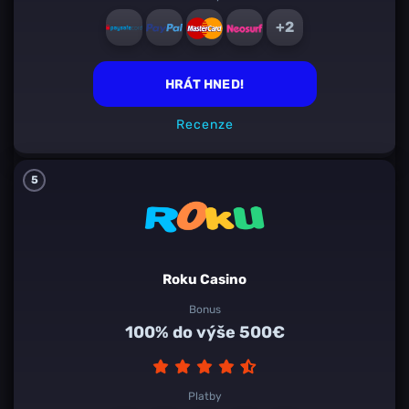
+2
HRÁT HNED!
Recenze
5
Roku Casino
Bonus
100% do výše 500€
Platby