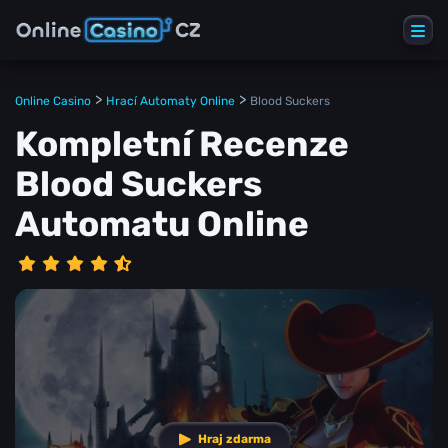
>
>
>
Online Casino
Hrací Automaty Online
Blood Suckers
Kompletní Recenze
Blood Suckers
Automatu Online
Hraj zdarma