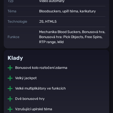
Typ
Video automaty
Téma
Bloodsuckers, upíři téma, karikatury
Technologie
JS, HTML5
Mechanika Blood Suckers, Bonusová hra,
Funkce
Bonusová hra: Pick Objects, Free Spins,
RTP range, Wild
Klady
Bonusové kolo roztočení zdarma
+
Velký jackpot
+
Velké multiplikátory ve funkcích
+
Dvě bonusové hry
+
Vzrušující upírské téma
+