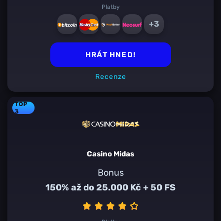
Platby
+3
HRÁT HNED!
Recenze
TOP
3
Casino Midas
Bonus
150% až do 25.000 Kč + 50 FS