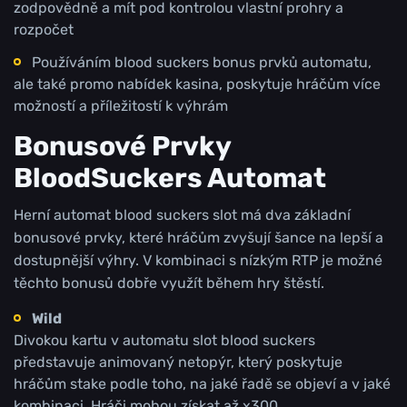
zodpovědně a mít pod kontrolou vlastní prohry a
rozpočet
Používáním blood suckers bonus prvků automatu,
ale také promo nabídek kasina, poskytuje hráčům více
možností a příležitostí k výhrám
Bonusové Prvky
BloodSuckers Automat
Herní automat blood suckers slot má dva základní
bonusové prvky, které hráčům zvyšují šance na lepší a
dostupnější výhry. V kombinaci s nízkým RTP je možné
těchto bonusů dobře využít během hry štěstí.
Wild
Divokou kartu v automatu slot blood suckers
představuje animovaný netopýr, který poskytuje
hráčům stake podle toho, na jaké řadě se objeví a v jaké
kombinaci. Hráči mohou získat až x300.