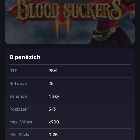
O penězích
RTP
98%
Betweys
25
Variance
Nízký
Rozložení
5-3
Max. Výhra
x900
Min. Sázka
0.25