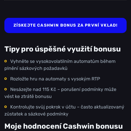
ZÍSKEJTE CASHWIN BONUS ZA PRVNÍ VKLAD!
Tipy pro úspěšné využití bonusu
Vyhněte se vysokovolatilním automatům během
plnění sázkových požadavků
Rozložte hru na automaty s vysokým RTP
Nesázejte nad 115 Kč – porušení podmínky může
vést ke ztrátě bonusu
Kontrolujte svůj pokrok v účtu – často aktualizovaný
zůstatek a sázkové podmínky
Moje hodnocení Cashwin bonusu