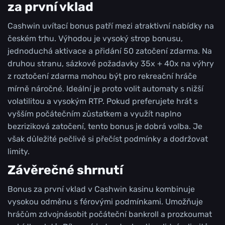
za první vklad
Cashwin uvítací bonus patří mezi atraktivní nabídky na
českém trhu. Výhodou je vysoký strop bonusu,
jednoduchá aktivace a přidání 50 zatočení zdarma. Na
druhou stranu, sázkové požadavky 35x + 40x na výhry
z roztočení zdarma mohou být pro rekreační hráče
mírně náročné. Ideální je proto volit automaty s nižší
volatilitou a vysokým RTP. Pokud preferujete hrát s
vyšším počátečním zůstatkem a využít naplno
bezriziková zatočení, tento bonus je dobrá volba. Je
však důležité pečlivě si přečíst podmínky a dodržovat
limity.
Závěrečné shrnutí
Bonus za první vklad v Cashwin kasinu kombinuje
vysokou odměnu s férovými podmínkami. Umožňuje
hráčům zdvojnásobit počáteční bankroll a prozkoumat