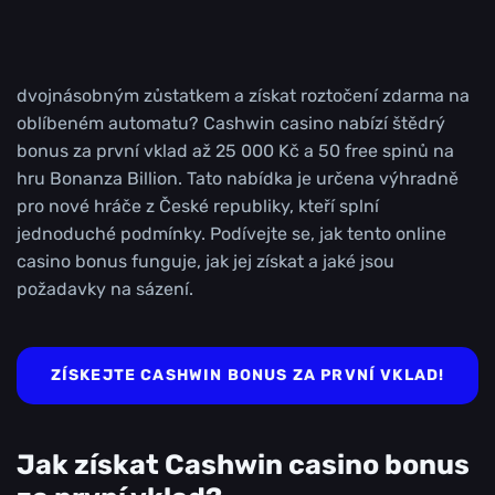
dvojnásobným zůstatkem a získat roztočení zdarma na
oblíbeném automatu? Cashwin casino nabízí štědrý
bonus za první vklad až 25 000 Kč a 50 free spinů na
hru Bonanza Billion. Tato nabídka je určena výhradně
pro nové hráče z České republiky, kteří splní
jednoduché podmínky. Podívejte se, jak tento online
casino bonus funguje, jak jej získat a jaké jsou
požadavky na sázení.
ZÍSKEJTE CASHWIN BONUS ZA PRVNÍ VKLAD!
Jak získat Cashwin casino bonus