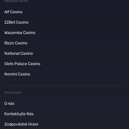
Recenze kasin
Alf Casino
22Bet Casino
Wazamba Casino
Bizzo Casino
National Casino
Slots Palace Casino
Nomini Casino
Informace
O nás
Kontaktujte Nás
Zodpovědné Hraní