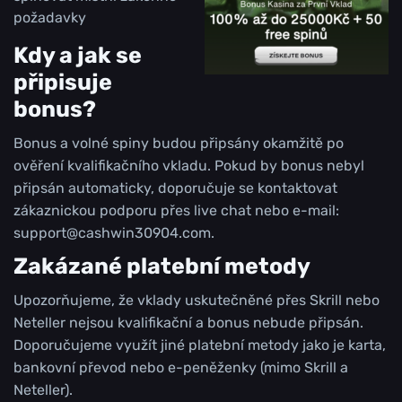
požadavky
Kdy a jak se
připisuje
bonus?
Bonus a volné spiny budou připsány okamžitě po
ověření kvalifikačního vkladu. Pokud by bonus nebyl
připsán automaticky, doporučuje se kontaktovat
zákaznickou podporu přes live chat nebo e-mail:
support@cashwin30904.com
.
Zakázané platební metody
Upozorňujeme, že vklady uskutečněné přes Skrill nebo
Neteller nejsou kvalifikační a bonus nebude připsán.
Doporučujeme využít jiné platební metody jako je karta,
bankovní převod nebo e-peněženky (mimo Skrill a
Neteller).