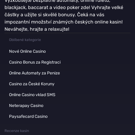
Vyzkoušejte bezplatné automaty, online ruletu,
blackjack, baccarat a video poker zde! Vyhrajte velké
částky a užijte si skvělé bonusy. Čeká na vás
impozantní množství známých českých online kasin!
Neváhejte, hrajte a relaxujte!
Oblíbené kategorie
Nové Online Casino
Casino Bonus za Registraci
Online Automaty za Penize
Casino za České Koruny
Online Casino vklad SMS
Neterapay Casino
Paysafecard Casino
Recenze kasin