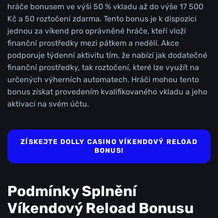
hráče bonusem ve výši 50 % vkladu až do výše 17 500
Kč a 50 roztočení zdarma. Tento bonus je k dispozici
jednou za víkend pro oprávněné hráče, kteří vloží
finanční prostředky mezi pátkem a nedělí. Akce
podporuje týdenní aktivitu tím, že nabízí jak dodatečné
finanční prostředky, tak roztočení, které lze využít na
určených výherních automatech. Hráči mohou tento
bonus získat provedením kvalifikovaného vkladu a jeho
aktivací na svém účtu.
ZÍSKEJTE DOLLY CASINO VÍKENDOVÝ RELOAD
BONUS!
Podmínky Splnění
Víkendový Reload Bonusu