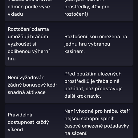
odměn podle výše
prostředky, 40x pro
vkladu
roztočení)
Roztočení zdarma
umožňují hráčům
Roztočení jsou omezena na
vyzkoušet si
jednu hru vybranou
oblíbenou výherní
kasinem.
hru
Před použitím uložených
Není vyžadován
prostředků je třeba o ně
žádný bonusový kód;
požádat, což představuje
snadná aktivace
další krok navíc.
Není vhodné pro hráče, kteří
Pravidelná
nejsou schopni splnit
dostupnost každý
časově omezené požadavky
víkend
na sázení.