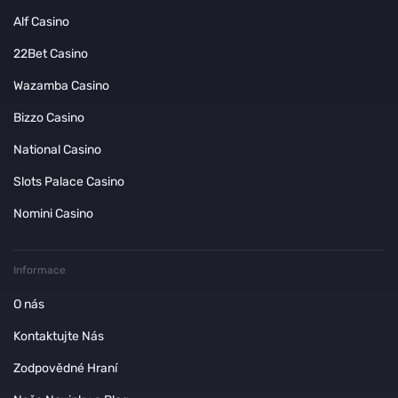
Alf Casino
22Bet Casino
Wazamba Casino
Bizzo Casino
National Casino
Slots Palace Casino
Nomini Casino
Informace
O nás
Kontaktujte Nás
Zodpovědné Hraní