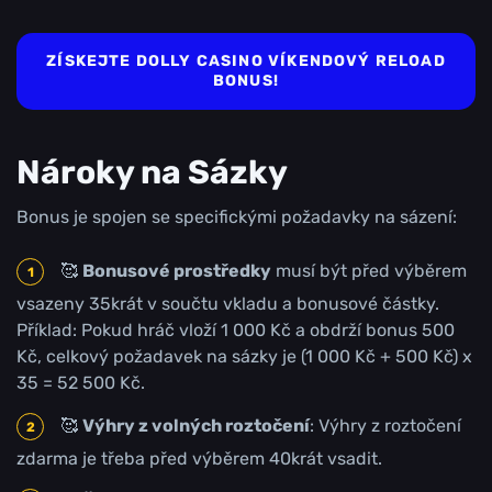
ZÍSKEJTE DOLLY CASINO VÍKENDOVÝ RELOAD
BONUS!
Nároky na Sázky
Bonus je spojen se specifickými požadavky na sázení:
🥰
Bonusové prostředky
musí být před výběrem
vsazeny 35krát v součtu vkladu a bonusové částky.
Příklad: Pokud hráč vloží 1 000 Kč a obdrží bonus 500
Kč, celkový požadavek na sázky je (1 000 Kč + 500 Kč) x
35 = 52 500 Kč.
🥰
Výhry z volných roztočení
: Výhry z roztočení
zdarma je třeba před výběrem 40krát vsadit.