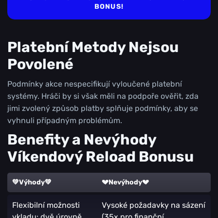
BONUS!
Platební Metody Nejsou
Povolené
Podmínky akce nespecifikují vyloučené platební
systémy. Hráči by si však měli na podpoře ověřit, zda
jimi zvolený způsob platby splňuje podmínky, aby se
vyhnuli případným problémům.
Benefity a Nevýhody
Víkendový Reload Bonusu
💚Výhody💚
💔Nevýhody💔
Flexibilní možnosti
Vysoké požadavky na sázení
vkladu: dvě úrovně
(35x pro finanční