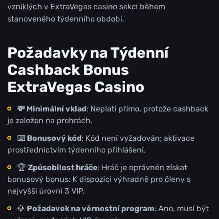
vzniklých v ExtraVegas casino sekci během
stanoveného týdenního období.
Požadavky na Týdenní
Cashback Bonus
ExtraVegas Casino
💸 Minimální vklad
: Neplatí přímo, protože cashback
je založen na prohrách.
⌨️
Bonusový kód
: Kód není vyžadován; aktivace
prostřednictvím týdenního přihlášení.
🏆
Způsobilost hráče
: Hráč je oprávněn získat
bonusový bonus: K dispozici výhradně pro členy s
nejvyšší úrovní 3 VIP.
💎
Požadavek na věrnostní program
: Ano, musí být