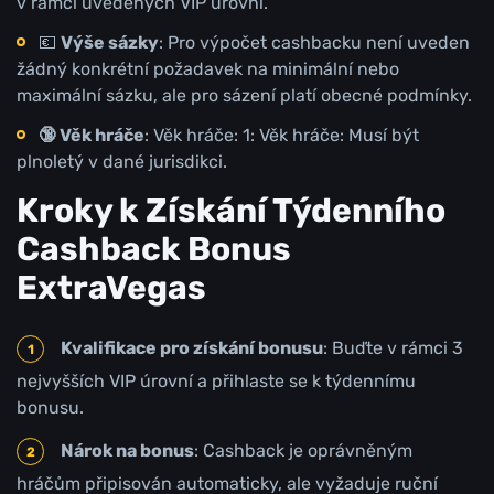
v rámci uvedených VIP úrovní.
💶
Výše sázky
: Pro výpočet cashbacku není uveden
žádný konkrétní požadavek na minimální nebo
maximální sázku, ale pro sázení platí obecné podmínky.
🔞 Věk hráče
: Věk hráče: 1: Věk hráče: Musí být
plnoletý v dané jurisdikci.
Kroky k Získání Týdenního
Cashback Bonus
ExtraVegas
Kvalifikace pro získání bonusu
: Buďte v rámci 3
nejvyšších VIP úrovní a přihlaste se k týdennímu
bonusu.
Nárok na bonus
: Cashback je oprávněným
hráčům připisován automaticky, ale vyžaduje ruční