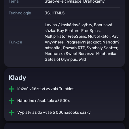
Téma
Starověké civilizace, Drahokamy
Technologie
JS, HTML5
Lavina / kaskádové výhry, Bonusová
sázka, Buy Feature, FreeSpins,
Multiplikátor FreeSpins, Multiplikátor, Pay
Funkce
Anywhere, Progresivní jackpot, Náhodný
násobitel, Rozsah RTP, Symboly Scatter,
Mechanika Sweet Bonanza, Mechanika
Gates of Olympus, Wild
Klady
Každé vítězství vyvolá Tumbles
+
Náhodné násobitele až 500x
+
Výplaty až do výše 5 000násobku sázky
+