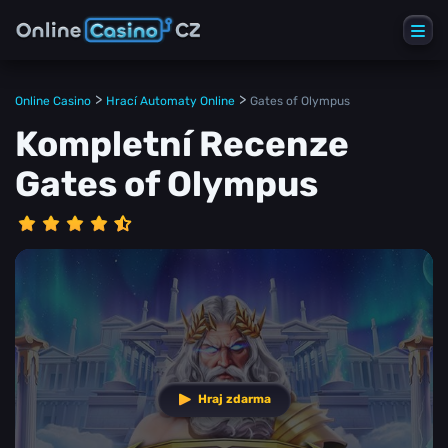
>
>
>
Online Casino
Hrací Automaty Online
Gates of Olympus
Kompletní Recenze
Gates of Olympus
Hraj zdarma