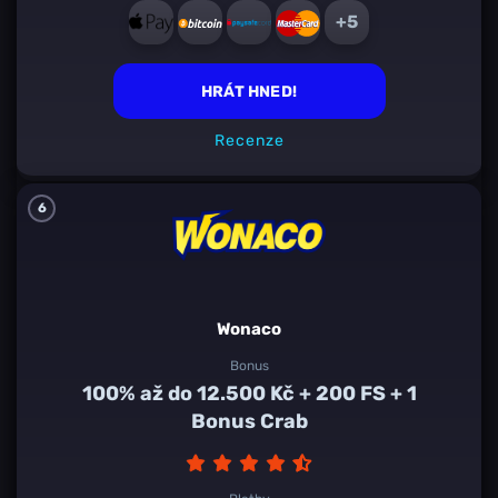
+5
HRÁT HNED!
Recenze
6
Wonaco
Bonus
100% až do 12.500 Kč + 200 FS + 1
Bonus Crab