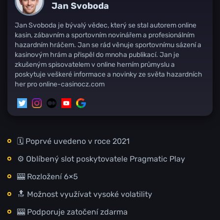
Jan
Svoboda
Jan Svoboda je bývalý vědec, který se stal autorem online
kasin, zábavním a sportovním novinářem a profesionálním
hazardním hráčem. Jan se rád věnuje sportovnímu sázení a
kasinovým hrám a přispěl do mnoha publikací. Jan je
zkušeným spisovatelem v online herním průmyslu a
poskytuje veškeré informace a novinky ze světa hazardních
her pro online-casinocz.com
🗓️ Poprvé uvedeno v roce 2021
⚙️ Oblíbený slot poskytovatele Pragmatic Play
🎰 Rozložení 6×5
🔝 Možnost využívat vysoké volatility
🎰 Podporuje zatočení zdarma