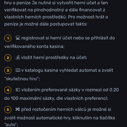
hru o peníze Je nutné si vytvořit herní účet a ten
verifikovat na plnohodnotný a dále financovat z
vlastních herních prostředků. Pro možnost hrát o
peníze je možné dále postupovat takto:
💻 registrovat si herní účet nebo se přihlásit do
verifikovaného konta kasina;
💰 vložit herní prostředky na účet;
⌨️ v katalogu kasina vyhledat automat a zvolit
“skutečnou hru”;
💶 vložením preferované sázky v rozmezí od 0.20
do 100 maximální sázky, dle vlastních preferencí;
🔀 před roztočením herních válců je možné si
zvolit možnost automatické hry, kliknutím na tlačítko
“auto”;