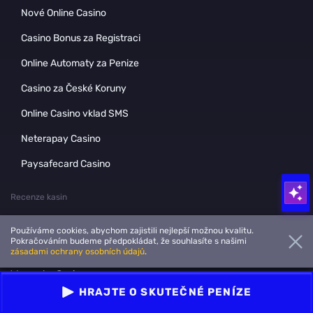
Nové Online Casino
Casino Bonus za Registraci
Online Automaty za Penize
Casino za České Koruny
Online Casino vklad SMS
Neterapay Casino
Paysafecard Casino
Recenze kasin
Alf Casino
Používáme cookies, abychom zajistili nejlepší možnou kvalitu.
Pokračováním budeme předpokládat, že souhlasíte s našimi
22Bet Casino
zásadami ochrany osobních údajů
.
Wazamba Casino
HRAJTE O SKUTEČNÉ PENÍZE
Bizzo Casino