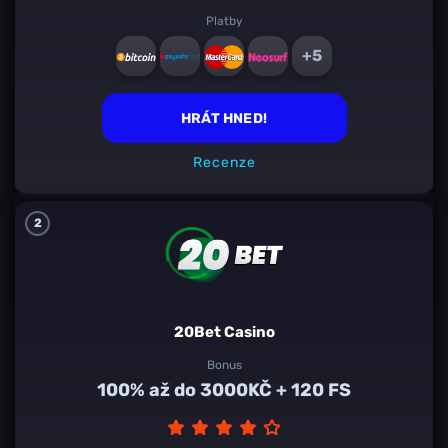
Platby
+5
HRÁT HNED!
Recenze
2
20Bet Casino
Bonus
100% až do 3000KČ + 120 FS