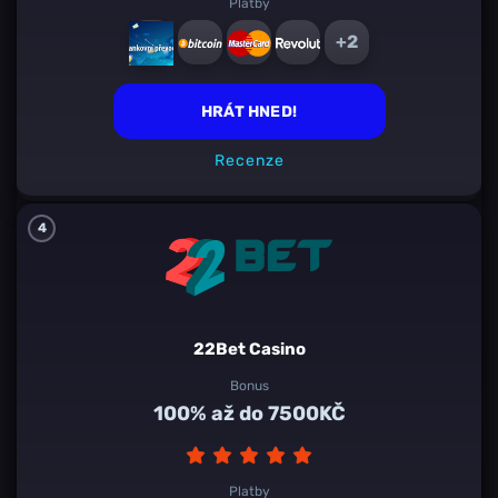
Platby
+2
HRÁT HNED!
Recenze
4
22Bet Casino
Bonus
100% až do 7500KČ
Platby