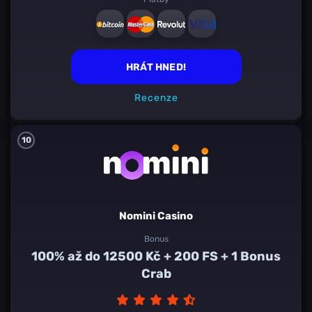
HRÁT HNED!
Recenze
10
Nomini Casino
Bonus
100% až do 12500 Kč + 200 FS + 1 Bonus
Crab