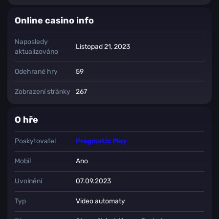
Online casino info
Naposledy
Listopad 21, 2023
aktualizováno
Odehrané hry
59
Zobrazení stránky
267
O hře
Poskytovatel
Pragmatic Play
Mobil
Ano
Uvolnění
07.09.2023
Typ
Video automaty