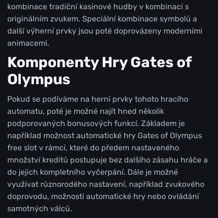
kombinace tradiční kasínové hudby v kombinaci s
originálním zvukem. Speciální kombinace symbolů a
další výherní prvky jsou poté doprovázeny moderními
animacemi.
Komponenty Hry Gates of
Olympus
Pokud se podíváme na herní prvky tohoto hracího
automatu, poté je možné najít hned několik
podporovaných bonusových funkcí. Základem je
například možnost automatické hry Gates of Olympus
free slot v rámci, které do předem nastaveného
množství kreditů postupuje bez dalšího zásahu hráče a
do jejich kompletního vyčerpání. Dále je možné
využívat různorodého nastavení, například zvukového
doprovodu, možnosti automatické hry nebo ovládání
samotných válců.