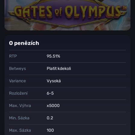
O penězích
RTP
95.51%
Betweys
Platit kdekoli
Variance
Vysoká
Rozložení
6-5
Max. Výhra
x5000
Min. Sázka
0.2
Max. Sázka
100