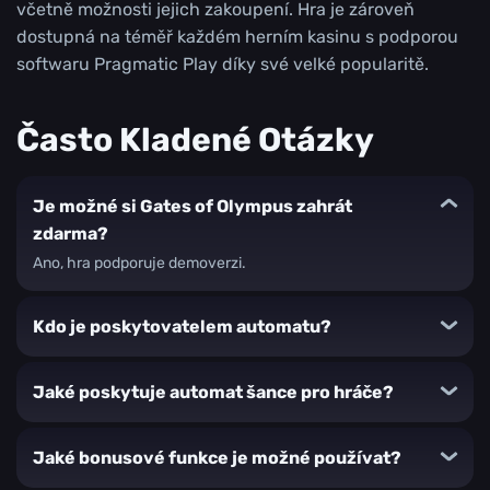
včetně možnosti jejich zakoupení. Hra je zároveň
dostupná na téměř každém herním kasinu s podporou
softwaru Pragmatic Play díky své velké popularitě.
Často Kladené Otázky
Je možné si Gates of Olympus zahrát
zdarma?
Ano, hra podporuje demoverzi.
Kdo je poskytovatelem automatu?
Jaké poskytuje automat šance pro hráče?
Jaké bonusové funkce je možné používat?