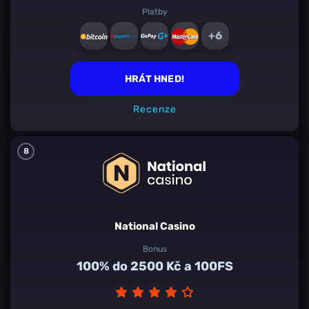
Platby
+6
HRÁT HNED!
Recenze
8
National Casino
Bonus
100% do 2500 Kč a 100FS