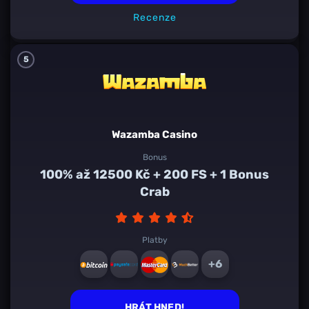
Recenze
5
Wazamba Casino
Bonus
100% až 12500 Kč + 200 FS + 1 Bonus
Crab
Platby
+6
HRÁT HNED!