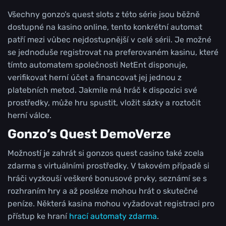
Všechny gonzo’s quest slots z této série jsou běžně
dostupné na kasino online, tento konkrétní automat
patří mezi vůbec nejdostupnější v celé sérii. Je možné
se jednoduše registrovat na preferovaném kasinu, které
tímto automatem společnosti NetEnt disponuje,
verifikovat herní účet a financovat jej jednou z
platebních metod. Jakmile má hráč k dispozici své
prostředky, může hru spustit, vložit sázky a roztočit
herní válce.
Gonzo’s Quest DemoVerze
Možností je zahrát si gonzos quest casino také zcela
zdarma s virtuálními prostředky. V takovém případě si
hráči vyzkouší veškeré bonusové prvky, seznámí se s
rozhraním hry a až posléze mohou hrát o skutečné
peníze. Některá kasina mohou vyžadovat registraci pro
přístup ke hraní
hrací automaty zdarma
.