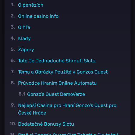
O penězích
Online casino info
O hře
Klady
Zápory
Toto Je Jednoduché Shrnutí Slotu
Téma a Obrázky Použité v Gonzos Quest
Průvodce Hraním Online Automatu
Gonzo’s Quest DemoVerze
Nejlepší Casina pro Hraní Gonzo's Quest pro
České Hráče
Dodatečné Bonusy Slotu