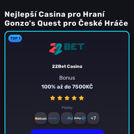
Nejlepší Casina pro Hraní
Gonzo's Quest pro České Hráče
TOP 1
22Bet Casino
Bonus
100% až do 7500KČ
Platby
+7