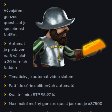
Vývojářem
gonzos
quest slot je
společnost
NetEnt
Automat
je postaven
na 5 válcích
a 20 herních
řadách
Tématicky je automat video slotem
Patří do série oblíbených automatů
Kvalitní míra RTP 95,97 %
Maximální možný gonzo’s quest jackpot je x37500