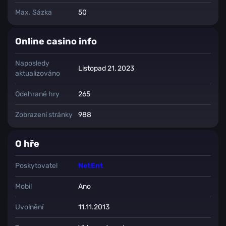
Max. Sázka
50
Online casino info
Naposledy
Listopad 21, 2023
aktualizováno
Odehrané hry
265
Zobrazení stránky
988
O hře
Poskytovatel
NetEnt
Mobil
Ano
Uvolnění
11.11.2013