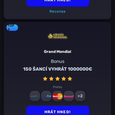
HRÁT HNED!
Recenze
TOP
3
Grand Mondial
Bonus
150 ŠANCÍ VYHRÁT 1000000€
Platby
+2
HRÁT HNED!