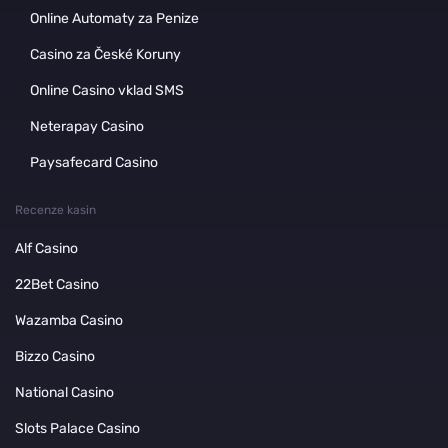
Online Automaty za Penize
Casino za České Koruny
Online Casino vklad SMS
Neterapay Casino
Paysafecard Casino
Recenze kasin
Alf Casino
22Bet Casino
Wazamba Casino
Bizzo Casino
National Casino
Slots Palace Casino