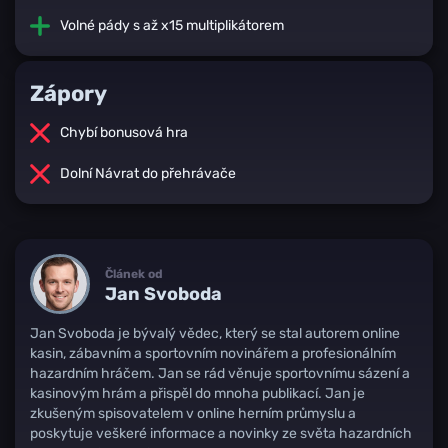
Volné pády s až x15 multiplikátorem
+
Zápory
Chybí bonusová hra
⨯
Dolní Návrat do přehrávače
⨯
Článek od
Jan
Svoboda
Jan Svoboda je bývalý vědec, který se stal autorem online
kasin, zábavním a sportovním novinářem a profesionálním
hazardním hráčem. Jan se rád věnuje sportovnímu sázení a
kasinovým hrám a přispěl do mnoha publikací. Jan je
zkušeným spisovatelem v online herním průmyslu a
poskytuje veškeré informace a novinky ze světa hazardních