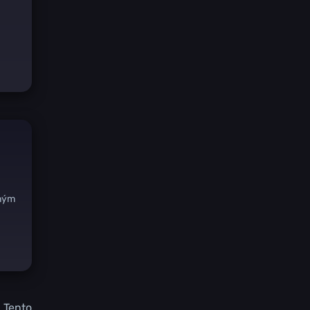
eným
. Tento