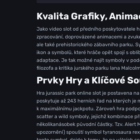
Kvalita Grafiky, Anima
Jako video slot od předního poskytovatele he
zpracování, doprovázené animacemi a zvuk
ale také prehistorického zábavního parku. S
ikon a symbolů, které hráče opět spojí s ob
adaptace. Je tak možné najít symboly v po
filozofa a kritika jurského parku Iana Malcol
Prvky Hry a Klíčové S
Hra jurassic park online slot je postavena na
poskytuje až 243 herních řad na kterých je
k maximálnímu jackpotu. Zároveň hra podpo
scatter a wild symboly, jejichž kombinace p
několikanásobek původní částky. Tzv. Alert 
upozornění) spouští symbol tyranosaura rex
tento symbol, dojde k tomu, že na válcích s