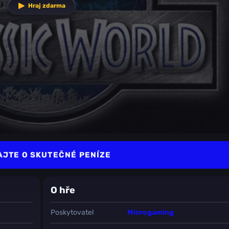
Hraj zdarma
AJTE O SKUTEČNÉ PENÍZE
O hře
Poskytovatel
Microgaming