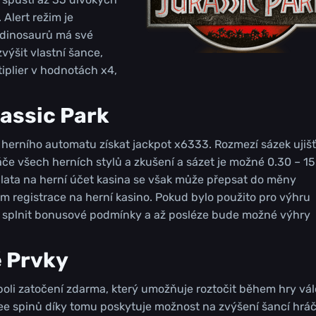
Alert režim je
z dinosaurů má své
výšit vlastní šance,
iplier v hodnotách x4,
rassic Park
herního automatu získat jackpot x6333. Rozmezí sázek ujišť
áče všech herních stylů a zkušení a sázet je možné 0.30 – 15
lata na herní účet kasina se však může přepsat do měny
m registrace na herní kasino. Pokud bylo použito pro výhru
é splnit bonusové podmínky a až posléze bude možné výhry
é Prvky
li zatočení zdarma, který umožňuje roztočit během hry vá
ree spinů díky tomu poskytuje možnost na zvýšení šancí hrá