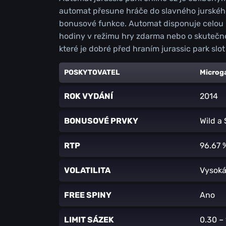
automat přesune hráče do slavného jurského
bonusové funkce. Automat disponuje celou ř
hodiny v režimu hry zdarma nebo o skutečné
které je dobré před hraním jurassic park slo
POSKYTOVATEL
Microg
ROK VYDÁNÍ
2014
BONUSOVÉ PRVKY
Wild a 
RTP
96.67 
VOLATILITA
Vysok
FREE SPINY
Ano
LIMIT SÁZEK
0.30 –