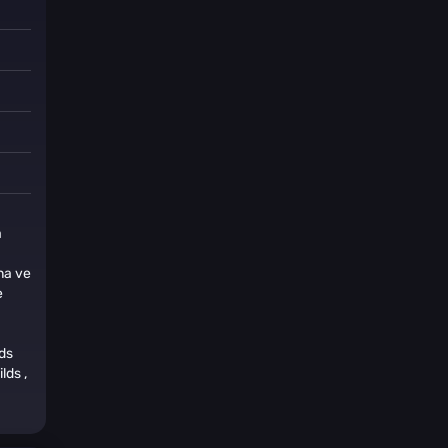
a
na ve
e
ds
lds ,