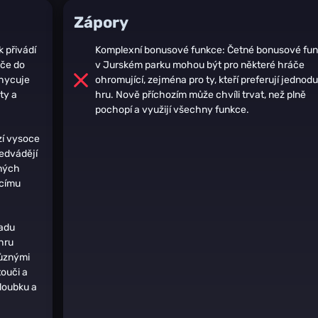
Zápory
k přivádí
Komplexní bonusové funkce: Četné bonusové fu
áče do
v Jurském parku mohou být pro některé hráče
chycuje
ohromující, zejména pro ty, kteří preferují jednodu
⨯
ty a
hru. Nově příchozím může chvíli trvat, než plně
pochopí a využijí všechny funkce.
zí vysoce
ředvádějí
sných
ícímu
řadu
hru
různými
ouči a
loubku a