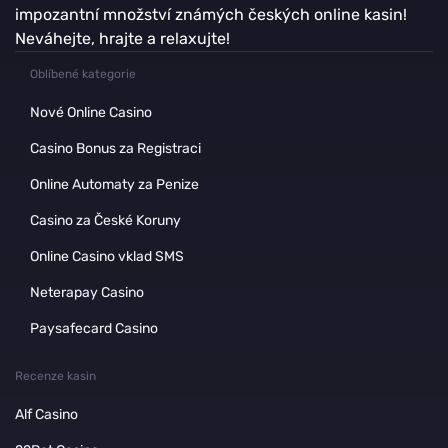
impozantní množství známých českých online kasin!
Neváhejte, hrajte a relaxujte!
Oblíbené kategorie
Nové Online Casino
Casino Bonus za Registraci
Online Automaty za Penize
Casino za České Koruny
Online Casino vklad SMS
Neterapay Casino
Paysafecard Casino
Recenze kasin
Alf Casino