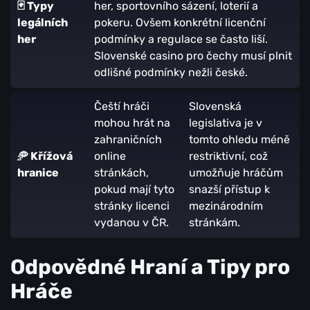
🃏 Typy
her, sportovního sázení, loterií a
legálních
pokeru. Ovšem konkrétní licenční
her
podmínky a regulace se často liší.
Slovenské casino pro čechy musí plnit
odlišné podmínky nežli české.
Čeští hráči
Slovenská
mohou hrát na
legislativa je v
zahraničních
tomto ohledu méně
🥏 Křížová
online
restriktivní, což
hranice
stránkách,
umožňuje hráčům
pokud mají tyto
snazší přístup k
stránky licenci
mezinárodním
vydanou v ČR.
stránkám.
Odpovědné Hraní a Tipy pro
Hráče