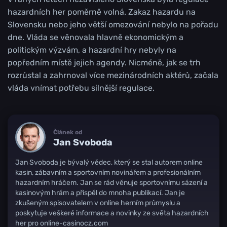
hazardních her poměrně volná. Zakaz hazardu na
Slovensku nebo jeho větší omezování nebylo na pořadu
dne. Vláda se věnovala hlavně ekonomickým a
politickým výzvám, a hazardní hry nebyly na
popředním místě jejich agendy. Nicméně, jak se trh
rozrůstal a zahrnoval více mezinárodních aktérů, začala
vláda vnímat potřebu silnější regulace.
Článek od
Jan
Svoboda
Jan Svoboda je bývalý vědec, který se stal autorem online
kasin, zábavním a sportovním novinářem a profesionálním
hazardním hráčem. Jan se rád věnuje sportovnímu sázení a
kasinovým hrám a přispěl do mnoha publikací. Jan je
zkušeným spisovatelem v online herním průmyslu a
poskytuje veškeré informace a novinky ze světa hazardních
her pro online-casinocz.com