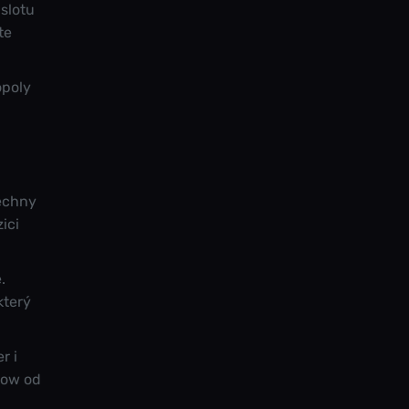
 slotu
te
opoly
šechny
ici
.
který
r i
show od