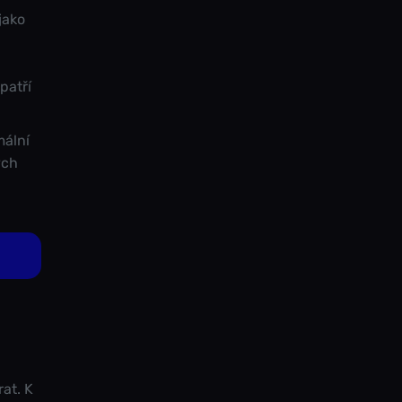
jako
patří
mální
ých
at. K