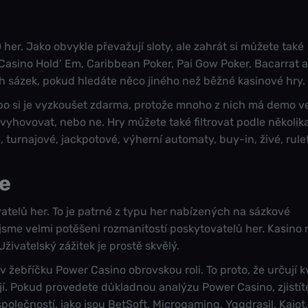
er. Jako obvykle převažují sloty, ale zahrát si můžete také
 Casino Hold’ Em, Caribbean Poker, Pai Gow Poker, Bacarrat a
ích sázek, pokud hledáte něco jiného než běžné kasinové hry.
bo si je vyzkoušet zdarma, protože mnoho z nich má demo ve
yhovovat, nebo ne. Hry můžete také filtrovat podle několik
, turnajové, jackpotové, výherní automaty, buy-in, živé, rule
e
atelů her. To je patrné z typu her nabízených na sázkové
jsme velmi potěšeni rozmanitostí poskytovatelů her. Kasino
živatelský zážitek je prostě skvělý.
v žebříčku Power Casino obrovskou roli. To proto, že určují k
jí. Pokud provedete důkladnou analýzu Power Casino, zjistít
olečností, jako jsou BetSoft, Microgaming, Yggdrasil, Kajot,