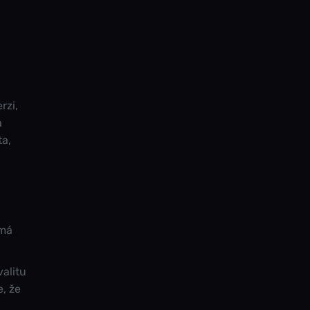
rzi,
a
ta,
 má
valitu
e, že