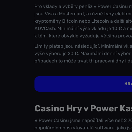
Pro vklady a výběry peněz v Power Casinu mů
jsou Visa a Mastercard, a různé typy elektron
kryptoměny Bitcoin nebo Litecoin a další alt
ADVCash. Minimální výše vkladu je 10 € a mini
k těm, které obvykle vyžaduje většina provo
Limity plateb jsou následující. Minimální vkla
výše výběru je 20 €. Maximální denní výběr 
případech to může trvat tři pracovní dny i dé
HR
Casino Hry v Power Ka
V Power Casinu jsme napočítali více než 2 70
populárních poskytovatelů softwaru, jako js