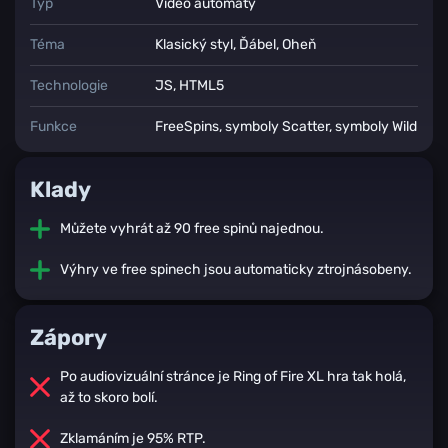
Typ
Video automaty
Téma
Klasický styl, Ďábel, Oheň
Technologie
JS, HTML5
Funkce
FreeSpins, symboly Scatter, symboly Wild
Klady
Můžete vyhrát až 90 free spinů najednou.
+
Výhry ve free spinech jsou automaticky ztrojnásobeny.
+
Zápory
Po audiovizuální stránce je Ring of Fire XL hra tak holá,
⨯
až to skoro bolí.
Zklamáním je 95% RTP.
⨯