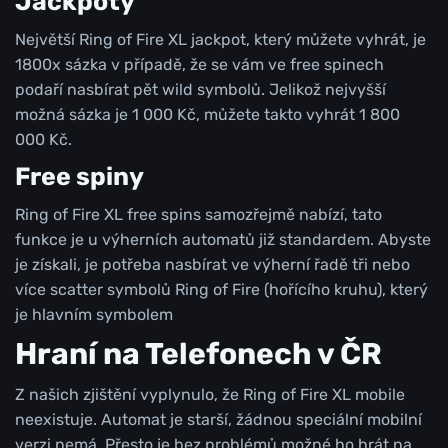
Jackpoty
Největší Ring of Fire XL jackpot, který můžete vyhrát, je
1800x sázka v případě, že se vám ve free spinech
podaří nasbírat pět wild symbolů. Jelikož nejvyšší
možná sázka je 1 000 Kč, můžete takto vyhrát 1 800
000 Kč.
Free spiny
Ring of Fire XL free spins samozřejmě nabízí, tato
funkce je u výherních automatů již standardem. Abyste
je získali, je potřeba nasbírat ve výherní řadě tři nebo
více scatter symbolů Ring of Fire (hořícího kruhu), který
je hlavním symbolem
Hraní na Telefonech v ČR
Z našich zjištění vyplynulo, že Ring of Fire XL mobile
neexistuje. Automat je starší, žádnou speciální mobilní
verzi nemá. Přesto je bez problémů možné ho hrát na