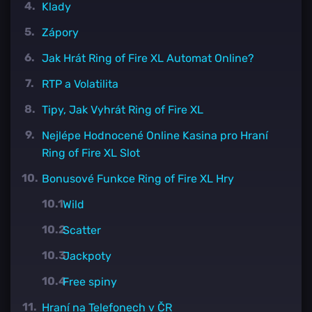
Klady
Zápory
Jak Hrát Ring of Fire XL Automat Online?
RTP a Volatilita
Tipy, Jak Vyhrát Ring of Fire XL
Nejlépe Hodnocené Online Kasina pro Hraní
Ring of Fire XL Slot
Bonusové Funkce Ring of Fire XL Hry
Wild
Scatter
Jackpoty
Free spiny
Hraní na Telefonech v ČR