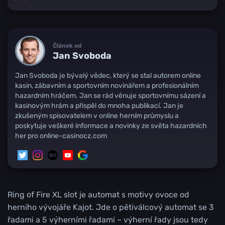
Článek od
Jan
Svoboda
Jan Svoboda je bývalý vědec, který se stal autorem online
kasin, zábavním a sportovním novinářem a profesionálním
hazardním hráčem. Jan se rád věnuje sportovnímu sázení a
kasinovým hrám a přispěl do mnoha publikací. Jan je
zkušeným spisovatelem v online herním průmyslu a
poskytuje veškeré informace a novinky ze světa hazardních
her pro online-casinocz.com
Ring of Fire XL slot je automat s motivy ovoce od
herního vývojáře Kajot. Jde o pětiválcový automat se 3
řadami a 5 výherními řadami – výherní řady jsou tedy