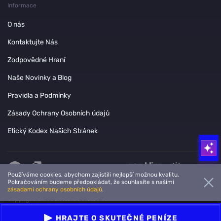
Informace
O nás
Kontaktujte Nás
Zodpovědné Hraní
Naše Novinky a Blog
Pravidla a Podmínky
Zásady Ochrany Osobních údajů
Etický Kodex Našich Stránek
Používáme cookies, abychom zajistili nejlepší možnou kvalitu.
Pokračováním budeme předpokládat, že souhlasíte s našimi
zásadami ochrany osobních údajů
.
Copyright © 2026 Online CasinoCZ
Všechna práva vyhrazena
HRAJTE O SKUTEČNÉ PENÍZE