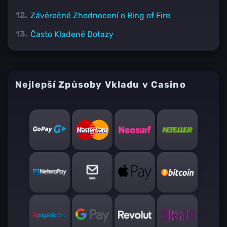
Závěrečné Zhodnocení o Ring of Fire
Často Kladené Dotazy
Nejlepší Způsoby Vkladu v Casino