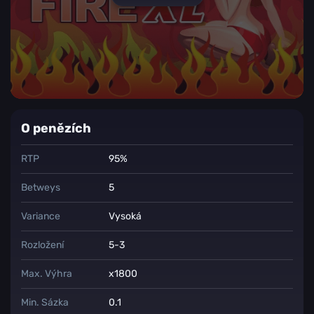
O penězích
RTP
95%
Betweys
5
Variance
Vysoká
Rozložení
5-3
Max. Výhra
x1800
Min. Sázka
0.1