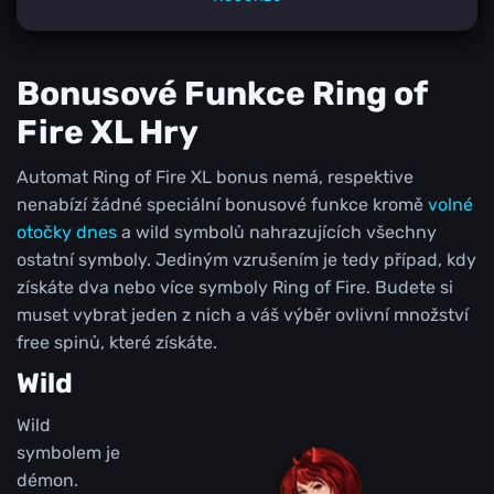
Bonusové Funkce Ring of
Fire XL Hry
Automat Ring of Fire XL bonus nemá, respektive
nenabízí žádné speciální bonusové funkce kromě
volné
otočky dnes
a wild symbolů nahrazujících všechny
ostatní symboly. Jediným vzrušením je tedy případ, kdy
získáte dva nebo více symboly Ring of Fire. Budete si
muset vybrat jeden z nich a váš výběr ovlivní množství
free spinů, které získáte.
Wild
Wild
symbolem je
démon.