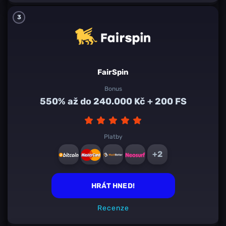
3
FairSpin
Bonus
550% až do 240.000 Kč + 200 FS
Platby
+2
HRÁT HNED!
Recenze