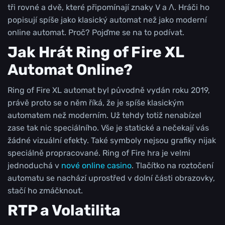
tři rovné a dvě, které připomínají znaky V a Λ. Hráči ho
popisují spíše jako klasický automat než jako moderní
online automat. Proč? Pojďme se na to podívat.
Jak Hrát Ring of Fire XL
Automat Online?
Ring of Fire XL automat byl původně vydán roku 2019,
právě proto se o něm říká, že je spíše klasickým
automatem než moderním. Už tehdy totiž nenabízel
zase tak nic speciálního. Vše je statické a nečekají vás
žádné vizuální efekty. Také symboly nejsou grafiky nijak
speciálně propracované. Ring of Fire hra je velmi
jednoduchá v
nové online casino
. Tlačítko na roztočení
automatu se nachází uprostřed v dolní části obrazovky,
stačí ho zmáčknout.
RTP a Volatilita