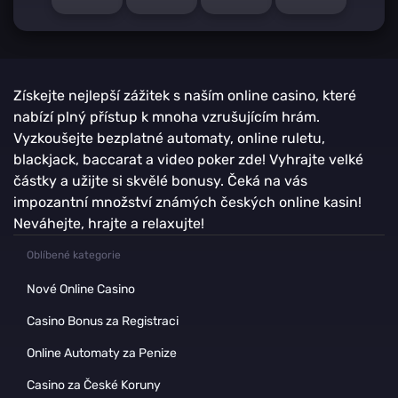
Získejte nejlepší zážitek s naším online casino, které
nabízí plný přístup k mnoha vzrušujícím hrám.
Vyzkoušejte bezplatné automaty, online ruletu,
blackjack, baccarat a video poker zde! Vyhrajte velké
částky a užijte si skvělé bonusy. Čeká na vás
impozantní množství známých českých online kasin!
Neváhejte, hrajte a relaxujte!
Oblíbené kategorie
Nové Online Casino
Casino Bonus za Registraci
Online Automaty za Penize
Casino za České Koruny