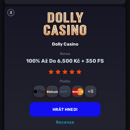
2
Dolly Casino
Bonus
100% Až Do 6,500 Kč + 350 FS
Platby
+5
HRÁT HNED!
Recenze