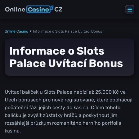
>
>
Online Casino
Informace o Slots Palace Uvítací Bonus
Informace o Slots
Palace Uvítací Bonus
Uvítací balíček u Slots Palace nabízí až 25,000 Kč ve
třech bonusech pro nově registrované, které obohacují
počáteční fázi jejich cesty do kasina. Cílem tohoto
balíčku je zvýšit zůstatky hráčů a poskytnout jim
rozsáhlejší průzkum rozmanitého herního portfolia
kasina.