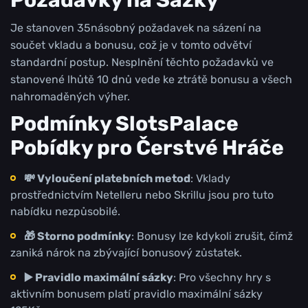
Je stanoven 35násobný požadavek na sázení na
součet vkladu a bonusu, což je v tomto odvětví
standardní postup. Nesplnění těchto požadavků ve
stanovené lhůtě 10 dnů vede ke ztrátě bonusu a všech
nahromaděných výher.
Podmínky SlotsPalace
Pobídky pro Čerstvé Hráče
💸 Vyloučení platebních metod
: Vklady
prostřednictvím Netelleru nebo Skrillu jsou pro tuto
nabídku nezpůsobilé.
🎁 Storno podmínky
: Bonusy lze kdykoli zrušit, čímž
zaniká nárok na zbývající bonusový zůstatek.
▶️ Pravidlo maximální sázky
: Pro všechny hry s
aktivním bonusem platí pravidlo maximální sázky