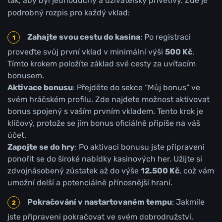
tak, aby byl jednoduchý a uživatelsky přívětivý. Zde je
podrobný rozpis pro každý vklad:
Zahajte svou cestu do kasina
: Po registraci
proveďte svůj první vklad v minimální výši
500 Kč
.
Tímto krokem položíte základ své cesty za uvítacím
bonusem.
Aktivace bonusu
: Přejděte do sekce “Můj bonus” ve
svém hráčském profilu. Zde najdete možnost aktivovat
bonus spojený s vaším prvním vkladem. Tento krok je
klíčový, protože se jím bonus oficiálně připíše na váš
účet.
Zapojte se do hry
: Po aktivaci bonusu jste připraveni
ponořit se do široké nabídky kasinových her. Užijte si
zdvojnásobený zůstatek až do výše
12.500 Kč
, což vám
umožní delší a potenciálně přínosnější hraní.
Pokračování v nastartovaném tempu
: Jakmile
jste připraveni pokračovat ve svém dobrodružství,