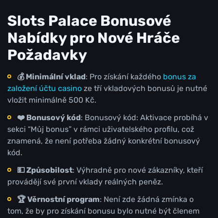
Slots Palace Bonusové
Nabídky pro Nové Hráče
Požadavky
💰 Minimální vklad
: Pro získání každého
bonus za
založení účtu casino
ze tří vkladových bonusů je nutné
vložit minimálně 500 Kč.
❤️ Bonusový kód
: Bonusový kód: Aktivace probíhá v
sekci “Můj bonus” v rámci uživatelského profilu, což
znamená, že není potřeba žádný konkrétní bonusový
kód.
💵 Způsobilost
: Výhradně pro nové zákazníky, kteří
provádějí své první vklady reálných peněz.
🏆 Věrnostní program
: Není zde žádná zmínka o
tom, že by pro získání bonusu bylo nutné být členem