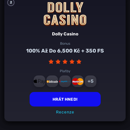
2
Dolly Casino
Bonus
100% Až Do 6,500 Kč + 350 FS
Platby
+5
HRÁT HNED!
Recenze