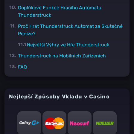
Doplňkové Funkce Hracího Automatu
Thunderstruck
Proč Hrát Thunderstruck Automat za Skutečné
Peníze?
Největší Výhry ve Hře Thunderstruck
Thunderstruck na Mobilních Zařízeních
FAQ
Nejlepší Způsoby Vkladu v Casino