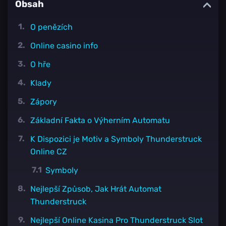
Obsah
O penězích
Online casino info
O hře
Klady
Zápory
Základní Fakta o Výherním Automatu
K Dispozici je Motiv a Symboly Thunderstruck
Online CZ
Symboly
Nejlepší Způsob, Jak Hrát Automat
Thunderstruck
Nejlepší Online Kasina Pro Thunderstruck Slot