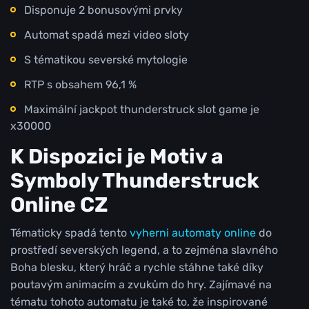
Disponuje 2 bonusovými prvky
Automat spadá mezi video sloty
S tématikou severské mytologie
RTP s obsahem 96,1 %
Maximální jackpot thunderstruck slot game je
x30000
K Dispozici je Motiv a
Symboly Thunderstruck
Online CZ
Tématicky spadá tento
vyherni automaty online
do
prostředí severských legend, a to zejména slavného
Boha blesku, který hráč a rychle stáhne také díky
poutavým animacím a zvukům do hry. Zajímavé na
tématu tohoto automatu je také to, že inspirované