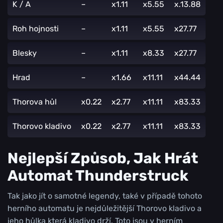
K / A
–
x1.11
x5.55
x.13.88
Roh hojnosti
–
x1.11
x5.55
x27.77
Blesky
–
x1.11
x8.33
x27.77
Hrad
–
x1.66
x11.11
x44.44
Thorova hůl
x0.22
x2.77
x11.11
x83.33
Thorovo kladivo
x0.22
x2.77
x11.11
x83.33
Nejlepší Způsob, Jak Hrát
Automat Thunderstruck
Tak jako jít o samotné legendy, také v případě tohoto
herního automatu je nejdůležitější Thorovo kladivo a
jeho hůlka která kladivo drží. Toto jsou v herním