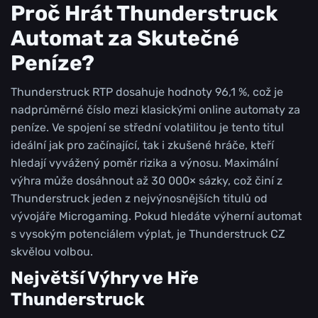
Proč Hrát Thunderstruck
Automat za Skutečné
Peníze?
Thunderstruck RTP dosahuje hodnoty 96,1 %, což je
nadprůměrné číslo mezi klasickými online automaty za
peníze. Ve spojení se střední volatilitou je tento titul
ideální jak pro začínající, tak i zkušené hráče, kteří
hledají vyvážený poměr rizika a výnosu. Maximální
výhra může dosáhnout až 30 000× sázky, což činí z
Thunderstruck jeden z nejvýnosnějších titulů od
vývojáře Microgaming. Pokud hledáte výherní automat
s vysokým potenciálem výplat, je Thunderstruck CZ
skvělou volbou.
Největší Výhry ve Hře
Thunderstruck