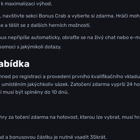
 k maximalizaci výhod.
, navštivte sekci Bonus Crab a vyberte si zdarma. Hráči mo
e a těšit se z dalších herních možností.
us nepřipíše automaticky, obraťte se na živý chat nebo e-ma
pomoci s jakýmikoli dotazy.
abídka
hned po registraci a provedení prvního kvalifikačního vkladu
 umístěním jakýchkoliv sázek. Zatočení zdarma vyprší 24 ho
 musí být splněny do 10 dnů.
ry za točení zdarma na hotovost, kterou lze vybrat, musí hr
lad a bonusovou částku je nutné vsadit 35krát.