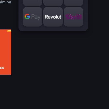
dkám na