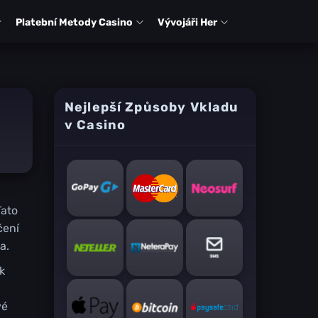
Platební Metody Casino
Vývojáři Her
Nejlepší Způsoby Vkladu
v Casino
Tato
čení
a.
k
vé