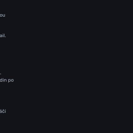
hou
il.
.
din po
áči