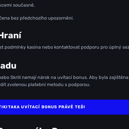
akcemi současně.
ena bez předchozího upozornění.
Hraní
ečíst podmínky kasina nebo kontaktovat podporu pro úplný s
ladu
ebo Skrill nemají nárok na uvítací bonus. Aby byla zajištěna
vrdit zvolenou platební metodu s podporou.
TIKITAKA UVÍTACÍ BONUS PRÁVĚ TEĎ!