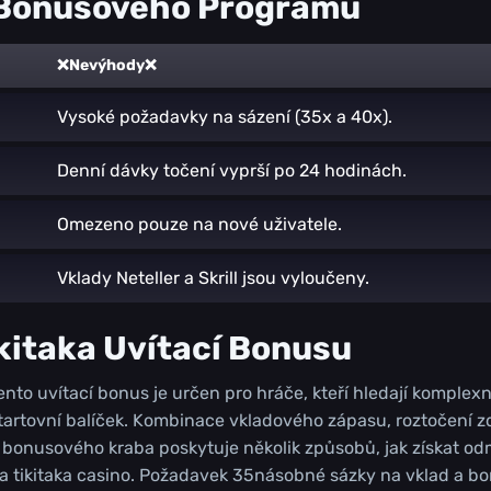
y Bonusového Programu
❌Nevýhody❌
Vysoké požadavky na sázení (35x a 40x).
Denní dávky točení vyprší po 24 hodinách.
Omezeno pouze na nové uživatele.
Vklady Neteller a Skrill jsou vyloučeny.
kitaka Uvítací Bonusu
ento uvítací bonus je určen pro hráče, kteří hledají komplexn
tartovní balíček. Kombinace vkladového zápasu, roztočení 
 bonusového kraba poskytuje několik způsobů, jak získat o
a tikitaka casino. Požadavek 35násobné sázky na vklad a b