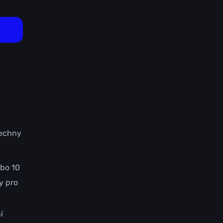
šechny
ebo 10
y pro
í