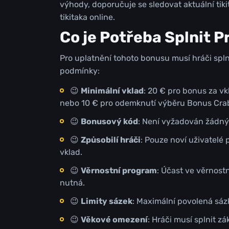
výhody, doporučuje se sledovat aktuální tik
tikitaka online.
Co je Potřeba Splnit P
Pro uplatnění tohoto bonusu musí hráči splni
podmínky:
😉
Minimální vklad
: 20 € pro bonus za v
nebo 10 € pro odemknutí výběru Bonus Cra
😉
Bonusový kód
: Není vyžadován žádný
😉
Způsobilí hráči
: Pouze noví uživatelé 
vklad.
😉
Věrnostní program
: Účast ve věrnos
nutná.
😉
Limity sázek
: Maximální povolená sázk
😉
Věkové omezení
: Hráči musí splnit zá