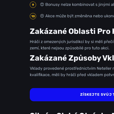
😍 Bonusy nelze kombinovat s jinými 
😍 Akce může být změněna nebo ukonč
Zakázané Oblasti Pro 
Hráči z omezených jurisdikcí by si měli př
zemí, které nejsou způsobilé pro tuto akci.
Zakázané Způsoby Vk
Vklady provedené prostřednictvím Neteller n
kvalifikace, měli by hráči před vkladem pot
ZÍSKEJTE SVŮJ 