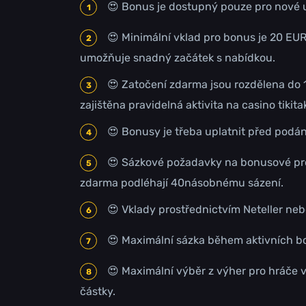
😍 Bonus je dostupný pouze pro nové už
😍 Minimální vklad pro bonus je 20 EUR
umožňuje snadný začátek s nabídkou.
😍 Zatočení zdarma jsou rozdělena do 1
zajištěna pravidelná aktivita na casino tikita
😍 Bonusy je třeba uplatnit před podán
😍 Sázkové požadavky na bonusové pro
zdarma podléhají 40násobnému sázení.
😍 Vklady prostřednictvím Neteller nebo
😍 Maximální sázka během aktivních bo
😍 Maximální výběr z výher pro hráče
částky.