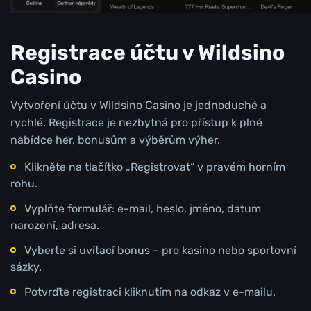
Registrace účtu v Wildsino
Casino
Vytvoření účtu v Wildsino Casino je jednoduché a
rychlé. Registrace je nezbytná pro přístup k plné
nabídce her, bonusům a výběrům výher.
Klikněte na tlačítko „Registrovat“ v pravém horním
rohu.
Vyplňte formulář: e-mail, heslo, jméno, datum
narození, adresa.
Vyberte si uvítací bonus – pro kasino nebo sportovní
sázky.
Potvrďte registraci kliknutím na odkaz v e-mailu.