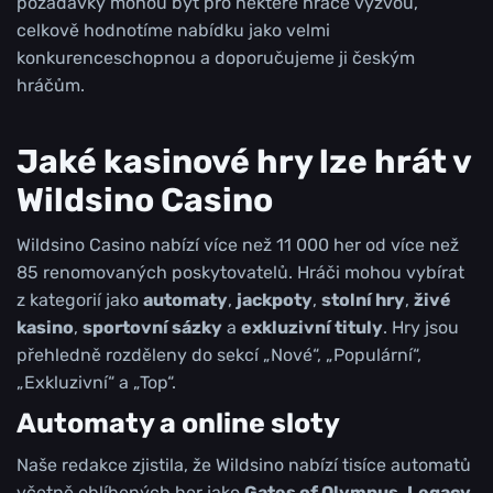
požadavky mohou být pro některé hráče výzvou,
celkově hodnotíme nabídku jako velmi
konkurenceschopnou a doporučujeme ji českým
hráčům.
Jaké kasinové hry lze hrát v
Wildsino Casino
Wildsino Casino nabízí více než 11 000 her od více než
85 renomovaných poskytovatelů. Hráči mohou vybírat
z kategorií jako
automaty
,
jackpoty
,
stolní hry
,
živé
kasino
,
sportovní sázky
a
exkluzivní tituly
. Hry jsou
přehledně rozděleny do sekcí „Nové“, „Populární“,
„Exkluzivní“ a „Top“.
Automaty a online sloty
Naše redakce zjistila, že Wildsino nabízí tisíce automatů
včetně oblíbených her jako
Gates of Olympus
,
Legacy