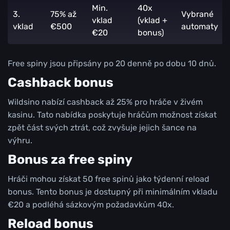
Min.
40x
3.
75% až
Vybrané
vklad
(vklad +
vklad
€500
automaty
€20
bonus)
Free spiny jsou připsány po 20 denně po dobu 10 dnů.
Cashback bonus
Wildsino nabízí cashback až 25% pro hráče v živém
kasinu. Tato nabídka poskytuje hráčům možnost získat
zpět část svých ztrát, což zvyšuje jejich šance na
výhru.
Bonus za free spiny
Hráči mohou získat 50 free spinů jako týdenní reload
bonus. Tento bonus je dostupný při minimálním vkladu
€20 a podléhá sázkovým požadavkům 40x.
Reload bonus