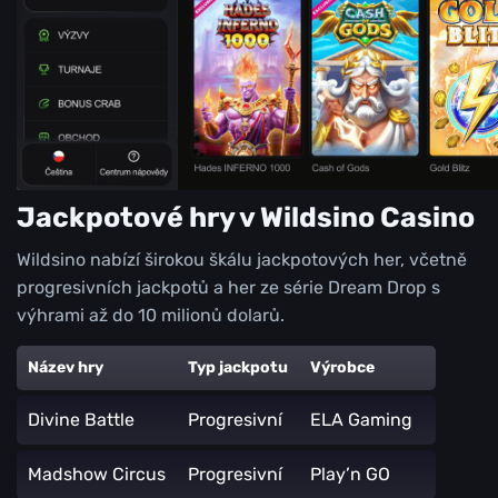
Jackpotové hry v Wildsino Casino
Wildsino nabízí širokou škálu jackpotových her, včetně
progresivních jackpotů a her ze série Dream Drop s
výhrami až do 10 milionů dolarů.
Název hry
Typ jackpotu
Výrobce
Divine Battle
Progresivní
ELA Gaming
Madshow Circus
Progresivní
Play’n GO