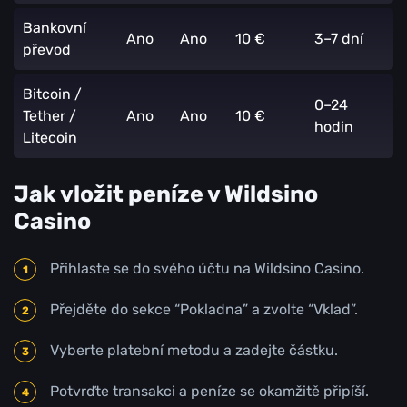
Bankovní
Ano
Ano
10 €
3–7 dní
převod
Bitcoin /
0–24
Tether /
Ano
Ano
10 €
hodin
Litecoin
Jak vložit peníze v Wildsino
Casino
Přihlaste se do svého účtu na Wildsino Casino.
Přejděte do sekce “Pokladna” a zvolte “Vklad”.
Vyberte platební metodu a zadejte částku.
Potvrďte transakci a peníze se okamžitě připíší.