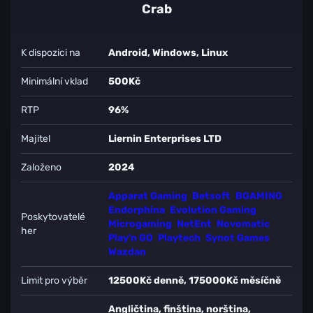
Crab
K dispozici na
Android, Windows, Linux
Minimální vklad
500Kč
RTP
96%
Majitel
Liernin Enterprises LTD
Založeno
2024
Apparat Gaming
Betsoft
BGAMING
Endorphina
Evolution Gaming
Poskytovatelé
Microgaming
NetEnt
Novomatic
her
Play'n GO
Playtech
Synot Games
Wazdan
Limit pro výběr
12500Kč denně, 175000Kč měsíčně
Angličtina, finština, norština,