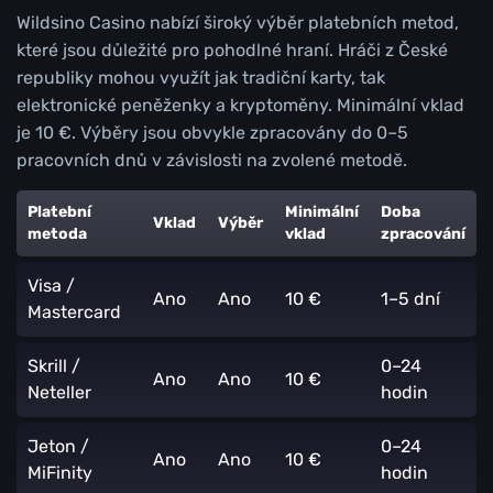
Wildsino Casino nabízí široký výběr platebních metod,
které jsou důležité pro pohodlné hraní. Hráči z České
republiky mohou využít jak tradiční karty, tak
elektronické peněženky a kryptoměny. Minimální vklad
je 10 €. Výběry jsou obvykle zpracovány do 0–5
pracovních dnů v závislosti na zvolené metodě.
Platební
Minimální
Doba
Vklad
Výběr
metoda
vklad
zpracování
Visa /
Ano
Ano
10 €
1–5 dní
Mastercard
Skrill /
0–24
Ano
Ano
10 €
Neteller
hodin
Jeton /
0–24
Ano
Ano
10 €
MiFinity
hodin