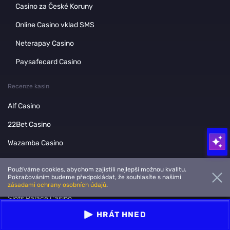
Casino za České Koruny
Online Casino vklad SMS
Neterapay Casino
Paysafecard Casino
Recenze kasin
Alf Casino
22Bet Casino
Wazamba Casino
Bizzo Casino
Používáme cookies, abychom zajistili nejlepší možnou kvalitu.
Pokračováním budeme předpokládat, že souhlasíte s našimi
National Casino
zásadami ochrany osobních údajů
.
Slots Palace Casino
HRÁT HNED
Nomini Casino