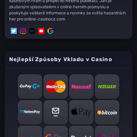
kasinovým hrám a přispěl do mnoha publikací. Jan je
zkušeným spisovatelem v online herním průmyslu a
poskytuje veškeré informace a novinky ze světa hazardních
her pro online-casinocz.com
Nejlepší Způsoby Vkladu v Casino