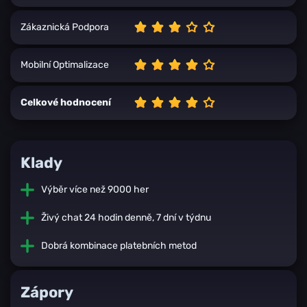
Zákaznická Podpora
Mobilní Optimalizace
Celkové hodnocení
Klady
Výběr více než 9000 her
+
Živý chat 24 hodin denně, 7 dní v týdnu
+
Dobrá kombinace platebních metod
+
Zápory