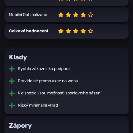
Mobilní Optimalizace
Celkové hodnocení
Klady
Rychlá zákaznická podpora
+
Pravidelné promo akce na webu
+
K dispozici jsou možnosti sportovního sázení
+
Nízký minimální vklad
+
Zápory