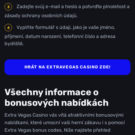
Zadejte svůj e-mail a heslo a potvrďte plnoletost a
zásady ochrany osobních údajů.
Vyplňte formulář s údaji, jako je vaše jméno,
příjmení, datum narození, telefonní číslo a adresa
bydliště.
HRÁT NA EXTRAVEGAS CASINO ZDE!
Všechny informace o
bonusových nabídkách
Extra Vegas Casino vás vítá atraktivními bonusovými
nabídkami, které umocní vaši herní zábavu i s pomocí
Extra Vegas bonus codes. Níže najdete přehled