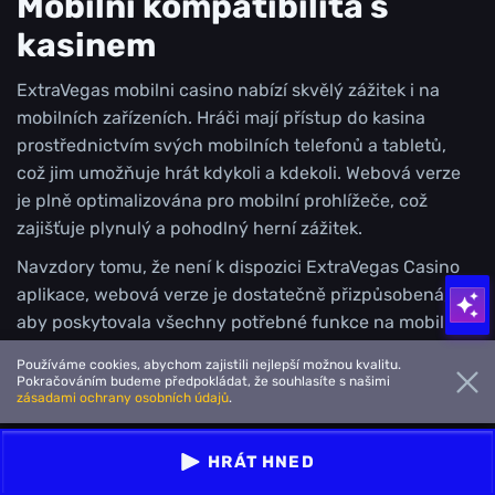
Mobilní kompatibilita s
kasinem
ExtraVegas mobilni casino nabízí skvělý zážitek i na
mobilních zařízeních. Hráči mají přístup do kasina
prostřednictvím svých mobilních telefonů a tabletů,
což jim umožňuje hrát kdykoli a kdekoli. Webová verze
je plně optimalizována pro mobilní prohlížeče, což
zajišťuje plynulý a pohodlný herní zážitek.
Navzdory tomu, že není k dispozici ExtraVegas Casino
aplikace, webová verze je dostatečně přizpůsobená,
aby poskytovala všechny potřebné funkce na mobilním
zařízení. Hráči si mohou prostřednictvím svých
Používáme cookies, abychom zajistili nejlepší možnou kvalitu.
mobilních zařízení užívat také širokou nabídku her a
Pokračováním budeme předpokládat, že souhlasíte s našimi
zásadami ochrany osobních údajů
.
bonusů.
Extra Vegas Casino
HRÁT HNED
zákaznícka podpora