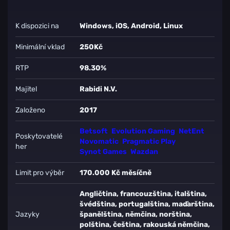
K dispozici na
Windows, iOS, Android, Linux
Minimální vklad
250Kč
RTP
98.30%
Majitel
Rabidi N.V.
Založeno
2017
Betsoft
Evolution Gaming
NetEnt
Poskytovatelé
Novomatic
Pragmatic Play
her
Synot Games
Wazdan
Limit pro výběr
170.000 Kč měsíčně
Angličtina, francouzština, italština,
švédština, portugalština, maďarština,
Jazyky
španělština, němčina, norština,
polština, čeština, rakouská němčina,