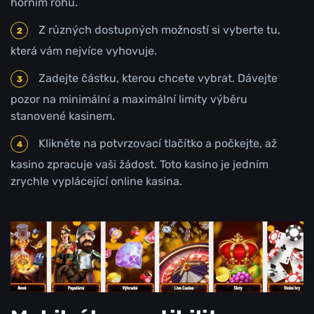
horním rohu.
Z různých dostupných možností si vyberte tu,
která vám nejvíce vyhovuje.
Zadejte částku, kterou chcete vybrat. Dávejte
pozor na minimální a maximální limity výběru
stanovené kasinem.
Klikněte na potvrzovací tlačítko a počkejte, až
kasino zpracuje vaši žádost. Toto kasino je jedním
zrychle vyplácející online kasina.