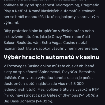
oblíbené tituly od společností Microgaming, Pragmatic
Play a NetEnt. Kromě klasických automatů a stolních
her se hráči mohou těšit také na jackpoty s obrovskými
výhrami.
Díky profesionálním krupiérům v živých hrách nebo
exkluzivním titulům, jako je Crazy Time nebo Gold
Saloon Roulette, vám Extra Vegas Casino nabízí
rozmanitost, která uspokojí všechny herní preference.
Výběr hracích automatů v kasinu
V ExtraVegas Casino online můžete objevit oblíbené
sloty od společností Spinomenal, PlayNGo, Betsoft a
dalších. Obrovskou výhodou tohoto kasina je počet
dostupných slotů, najdete zde více než 8 000
jedinečných titulů. Mezi oblíbené tituly s vysokým RTP
(mírou návratnosti) patří Gates of Olympus (94,50 %) a
Big Bass Bonanza (94,02 %).