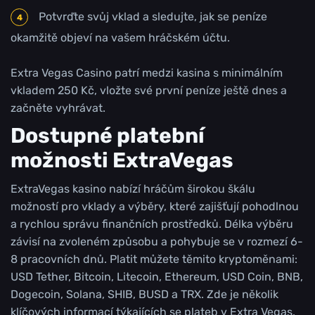
Potvrďte svůj vklad a sledujte, jak se peníze
okamžitě objeví na vašem hráčském účtu.
Extra Vegas Casino patrí medzi kasina s minimálním
vkladem 250 Kč, vložte své první peníze ještě dnes a
začněte vyhrávat.
Dostupné platební
možnosti ExtraVegas
ExtraVegas kasino nabízí hráčům širokou škálu
možností pro vklady a výběry, které zajišťují pohodlnou
a rychlou správu finančních prostředků. Délka výběru
závisí na zvoleném způsobu a pohybuje se v rozmezí 6-
8 pracovních dnů. Platit můžete těmito kryptoměnami:
USD Tether, Bitcoin, Litecoin, Ethereum, USD Coin, BNB,
Dogecoin, Solana, SHIB, BUSD a TRX. Zde je několik
klíčových informací týkajících se plateb v Extra Vegas.