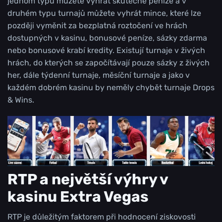
jednom typu můžete vyhrát skutečné peníze a v
druhém typu turnajů můžete vyhrát mince, které lze
později vyměnit za bezplatná roztočení ve hrách
dostupných v kasinu, bonusové peníze, sázky zdarma
nebo bonusové krabí kredity. Existují turnaje v živých
hrách, do kterých se započítávají pouze sázky z živých
her, dále týdenní turnaje, měsíční turnaje a jako v
každém dobrém kasinu by neměly chybět turnaje Drops
& Wins.
RTP a největší výhry v
kasinu Extra Vegas
RTP je důležitým faktorem při hodnocení ziskovosti