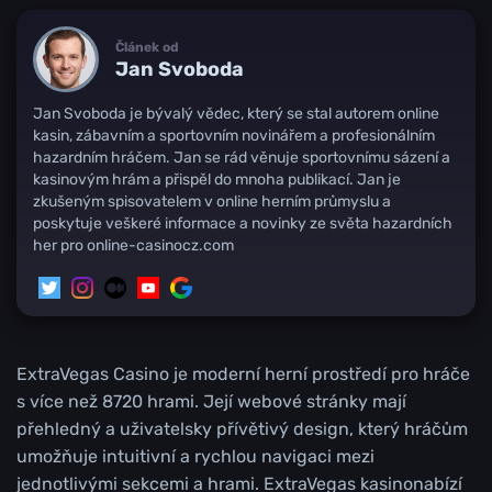
Článek od
Jan
Svoboda
Jan Svoboda je bývalý vědec, který se stal autorem online
kasin, zábavním a sportovním novinářem a profesionálním
hazardním hráčem. Jan se rád věnuje sportovnímu sázení a
kasinovým hrám a přispěl do mnoha publikací. Jan je
zkušeným spisovatelem v online herním průmyslu a
poskytuje veškeré informace a novinky ze světa hazardních
her pro online-casinocz.com
ExtraVegas Casino je moderní herní prostředí pro hráče
s více než 8720 hrami. Její webové stránky mají
přehledný a uživatelsky přívětivý design, který hráčům
umožňuje intuitivní a rychlou navigaci mezi
jednotlivými sekcemi a hrami. ExtraVegas kasinonabízí