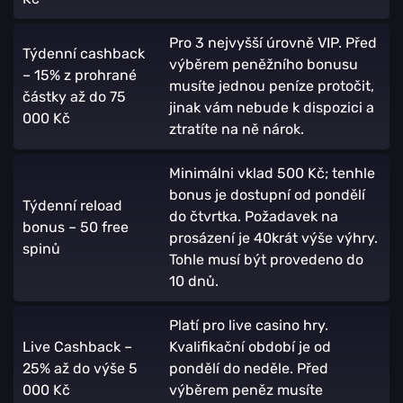
Pro 3 nejvyšší úrovně VIP. Před
Týdenní cashback
výběrem peněžního bonusu
– 15% z prohrané
musíte jednou peníze protočit,
částky až do 75
jinak vám nebude k dispozici a
000 Kč
ztratíte na ně nárok.
Minimálni vklad 500 Kč; tenhle
bonus je dostupní od pondělí
Týdenní reload
do čtvrtka. Požadavek na
bonus – 50 free
prosázení je 40krát výše výhry.
spinů
Tohle musí být provedeno do
10 dnů.
Platí pro live casino hry.
Live Cashback –
Kvalifikační období je od
25% až do výše 5
pondělí do neděle. Před
000 Kč
výběrem peněz musíte