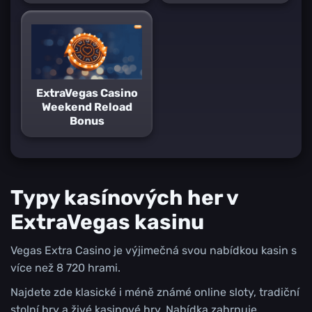
ExtraVegas Casino Weekend Reload Bonus
ExtraVegas Casino
Weekend Reload
Bonus
Typy kasínových her v
ExtraVegas kasinu
Vegas Extra Casino je výjimečná svou nabídkou kasin s
více než 8 720 hrami.
Najdete zde klasické i méně známé online sloty, tradiční
stolní hry a živé kasinové hry. Nabídka zahrnuje